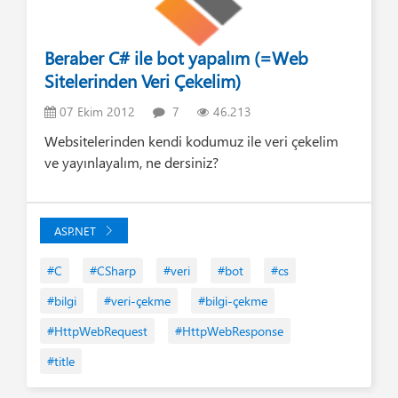
Beraber C# ile bot yapalım (=Web
Sitelerinden Veri Çekelim)
07 Ekim 2012
7
46.213
Websitelerinden kendi kodumuz ile veri çekelim
ve yayınlayalım, ne dersiniz?
ASP.NET
#C
#CSharp
#veri
#bot
#cs
#bilgi
#veri-çekme
#bilgi-çekme
#HttpWebRequest
#HttpWebResponse
#title