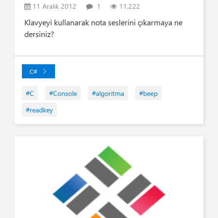
11 Aralık 2012
1
11.222
Klavyeyi kullanarak nota seslerini çıkarmaya ne
dersiniz?
C#
#C
#Console
#algoritma
#beep
#readkey