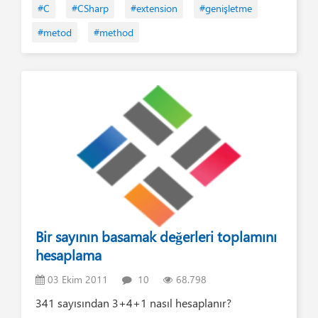
#C
#CSharp
#extension
#genişletme
#metod
#method
Bir sayının basamak değerleri toplamını
hesaplama
03 Ekim 2011
10
68.798
341 sayısından 3+4+1 nasıl hesaplanır?