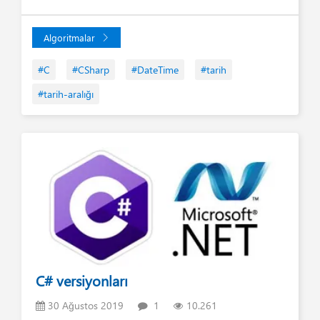
Algoritmalar
#C
#CSharp
#DateTime
#tarih
#tarih-aralığı
C# versiyonları
30 Ağustos 2019
1
10.261