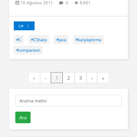
10 Ağustos 2011
0
8.601
C#
#C
#CSharp
#java
#karşılaştırma
#comparison
First
Previous
Next
Last
«
‹
1
2
3
›
»
Ara