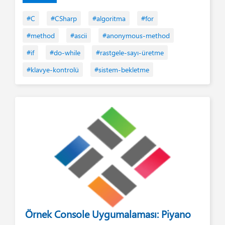
#C
#CSharp
#algoritma
#for
#method
#ascii
#anonymous-method
#if
#do-while
#rastgele-sayı-üretme
#klavye-kontrolü
#sistem-bekletme
Örnek Console Uygumalaması: Piyano