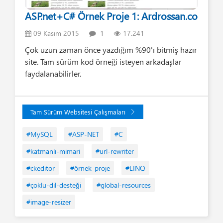
ASP.net+C# Örnek Proje 1: Ardrossan.co
09 Kasım 2015
1
17.241
Çok uzun zaman önce yazdığım %90'ı bitmiş hazır
site. Tam sürüm kod örneği isteyen arkadaşlar
faydalanabilirler.
Tam Sürüm Websitesi Çalışmaları
#MySQL
#ASP-NET
#C
#katmanlı-mimari
#url-rewriter
#ckeditor
#örnek-proje
#LINQ
#çoklu-dil-desteği
#global-resources
#image-resizer