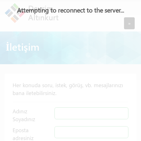
Attempting to reconnect to the server...
»
İletişim
Her konuda soru, istek, görüş, vb. mesajlarınızı
bana iletebilirsiniz.
Adınız
Soyadınız
Eposta
adresiniz