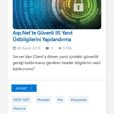
Asp.Net`te Güvenli IIS Yanıt
Üstbilgilerini Yapılandırma
08 Kasım 2019
0
9.396
Server'dan Client'a dönen yanıt içindeki güvenlik
gereği kaldırmanız gereken header bilgilerini nasıl
kaldırırsınız?
ASP.NET
#ASP-NET
#header
#iis
#response
#secure