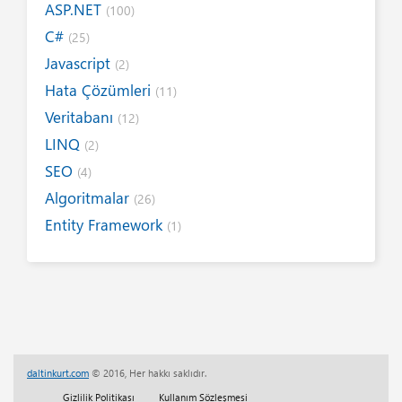
ASP.NET
(100)
C#
(25)
Javascript
(2)
Hata Çözümleri
(11)
Veritabanı
(12)
LINQ
(2)
SEO
(4)
Algoritmalar
(26)
Entity Framework
(1)
Internet
(19)
Yazım Kuralları
(1)
Tanıtımlar
(8)
Tasarım
(6)
Kitap / E-Kitap
(16)
daltinkurt.com
© 2016, Her hakkı saklıdır.
Her Telden
(13)
Gizlilik Politikası
Kullanım Sözleşmesi