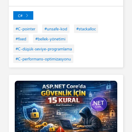
C#
#C-pointer
#unsafe-kod
#stackalloc
#fixed
#bellek-yönetimi
#C-düşük-seviye-programlama
#C-performans-optimizasyonu