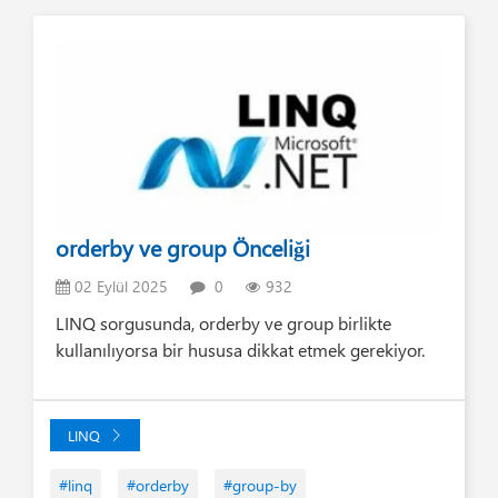
orderby ve group Önceliği
02 Eylül 2025
0
932
LINQ sorgusunda, orderby ve group birlikte
kullanılıyorsa bir hususa dikkat etmek gerekiyor.
LINQ
#linq
#orderby
#group-by