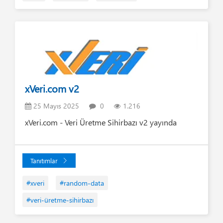
xVeri.com v2
25 Mayıs 2025
0
1.216
xVeri.com - Veri Üretme Sihirbazı v2 yayında
Tanıtımlar
#xveri
#random-data
#veri-üretme-sihirbazı