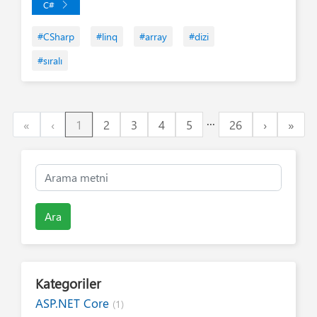
C#
#CSharp
#linq
#array
#dizi
#sıralı
...
First
Previous
Next
Last
«
‹
1
2
3
4
5
26
›
»
Ara
Kategoriler
ASP.NET Core
(1)