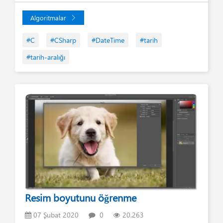
Algoritmalar
#C
#CSharp
#DateTime
#tarih
#tarih-aralığı
Resim boyutunu öğrenme
07 Şubat 2020
0
20.263