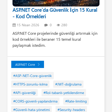
ASP.NET Core`da Güvenlik İçin 15 Kural
- Kod Örnekleri
15 Nisan 2026
0
280
ASP.NET Core projelerinde güvenliği artırmak için
kod örnekleri ile beraner 15 temel kural
paylaşmak istedim.
ASP.NET Core
#ASP-NET-Core-güvenlik
#HTTPS-zorunlu-kılma
#JWT-doğrulama
#API-güvenliği
#Rol-tabanlı-yetkilendirme
#CORS-güvenli-yapılandırma
#Rate-limiting
#Güvenli-hata-yönetimi
#Security-headers