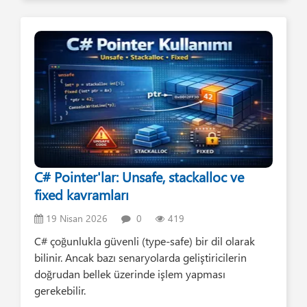
C# Pointer'lar: Unsafe, stackalloc ve
fixed kavramları
19 Nisan 2026
0
419
C# çoğunlukla güvenli (type-safe) bir dil olarak
bilinir. Ancak bazı senaryolarda geliştiricilerin
doğrudan bellek üzerinde işlem yapması
gerekebilir.