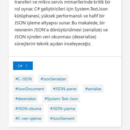
transferi ve mikro servis mimarilerinde kritik bir
rol oynar. C# geliştiricileri için System.Text.Json
kütüphanesi, yüksek performanslı ve hafif bir
JSON işleme altyapısı sunar. Bu makalede, bir
nesnenin JSON'a dönüştürülmesi (serialize) ve
JSON içinden veri okunması (deserialize)
süreçlerini teknik açıdan inceleyeceğiz.
C#
#C-JSON
#JsonSerializer
#JsonDocument
#JSON-parse
#serialize
#deserialize
#System-Text-Json
#JSON-okuma
#JSON-yazma
#C-veri-işleme
#JsonElement