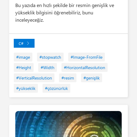
Bu yazıda en hızlı şekilde bir resmin genişlik ve
yükseklik bilgisini öğrenebiliriz, bunu
inceleyeceğiz.
C#
#image
#stopwatch
#Image-FromFile
#Height
#Width
#HorizontalResolution
#VerticalResolution
#resim
#genişlik
#yükseklik
#çözünürlük