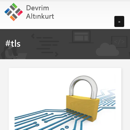
»
#tls