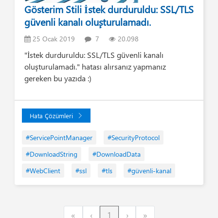
Gösterim Stili İstek durduruldu: SSL/TLS
güvenli kanalı oluşturulamadı.
25 Ocak 2019
7
20.098
"İstek durduruldu: SSL/TLS güvenli kanalı
oluşturulamadı." hatası alırsanız yapmanız
gereken bu yazıda :)
Hata Çözümleri
#ServicePointManager
#SecurityProtocol
#DownloadString
#DownloadData
#WebClient
#ssl
#tls
#güvenli-kanal
First
Previous
Next
Last
«
‹
1
›
»