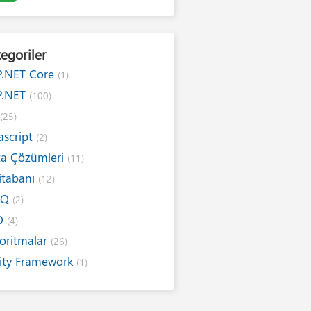
egoriler
P.NET Core
(1)
P.NET
(100)
#
(25)
ascript
(2)
ta Çözümleri
(11)
itabanı
(12)
NQ
(2)
O
(4)
oritmalar
(26)
ity Framework
(1)
ernet
(19)
ım Kuralları
(1)