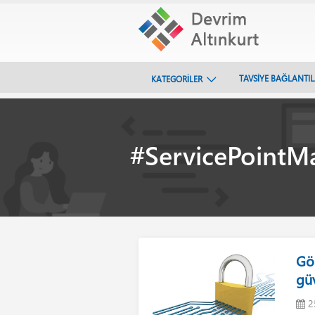
TAVSİYE BAĞLANTI
KATEGORİLER
#ServicePointM
Gös
güv
2