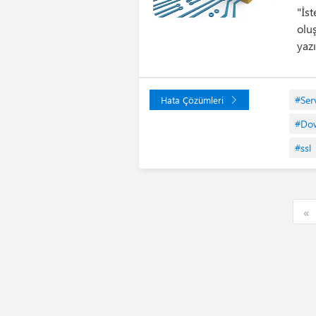
"İs
olu
yazı
#Ser
Hata Çözümleri
#Dow
#ssl
F
«