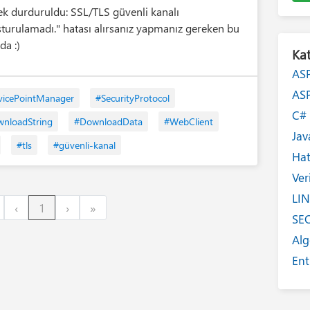
tek durduruldu: SSL/TLS güvenli kanalı
şturulamadı." hatası alırsanız yapmanız gereken bu
da :)
Kat
AS
AS
vicePointManager
#SecurityProtocol
C
nloadString
#DownloadData
#WebClient
Jav
#tls
#güvenli-kanal
Ha
Ver
LI
irst
Previous
Next
Last
‹
1
›
»
SE
Alg
Ent
Int
Yaz