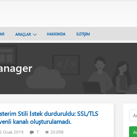
LAR
HAKKIMDA
İLETİŞİM
ARAÇLAR
anager
terim Stili İstek durduruldu: SSL/TLS
enli kanalı oluşturulamadı.
A
5 Ocak 2019
7
20.098