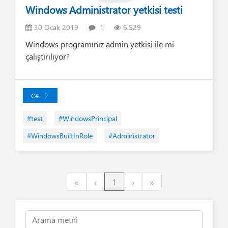
Windows Administrator yetkisi testi
30 Ocak 2019
1
6.529
Windows programınız admin yetkisi ile mi
çalıştırılıyor?
C#
#test
#WindowsPrincipal
#WindowsBuiltInRole
#Administrator
First
Previous
Next
Last
«
‹
1
›
»