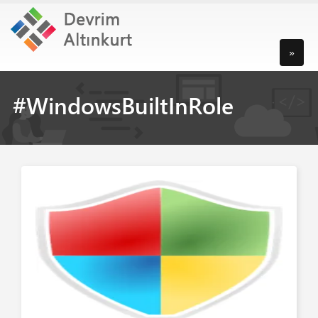
»
#WindowsBuiltInRole