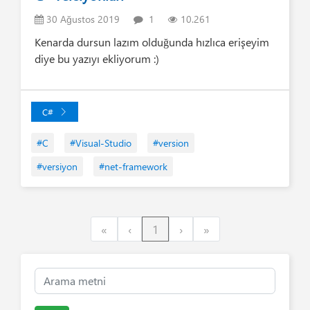
30 Ağustos 2019
1
10.261
Kenarda dursun lazım olduğunda hızlıca erişeyim
diye bu yazıyı ekliyorum :)
C#
#C
#Visual-Studio
#version
#versiyon
#net-framework
First
Previous
Next
Last
«
‹
1
›
»