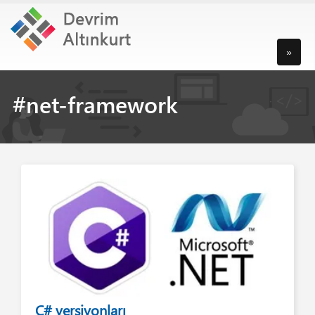
»
#net-framework
C# versiyonları