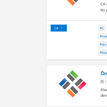
C# 
bu y
#C
C#
#me
#do-
#kla
Ör
11
Kla
der