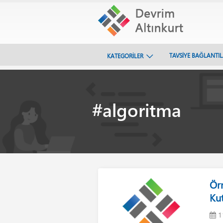
TAVSİYE BAĞLANTI
KATEGORİLER
#algoritma
Ör
Ku
11