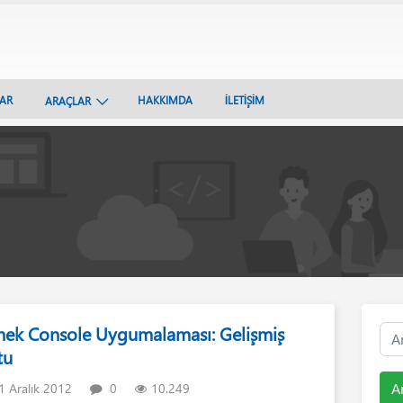
LAR
HAKKIMDA
İLETİŞİM
ARAÇLAR
nek Console Uygumalaması: Gelişmiş
tu
A
 Aralık 2012
0
10.249