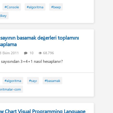
Tan
#Console
#algoritma
#beep
Ta
dkey
Kit
He
Eğ
 sayının basamak değerleri toplamını
Tam
saplama
(1)
3 Ekim 2011
10
68.796
 sayısından 3+4+1 nasıl hesaplanır?
#algoritma
#sayı
#basamak
oritmalar-com
ow Chart Visual Programming Language