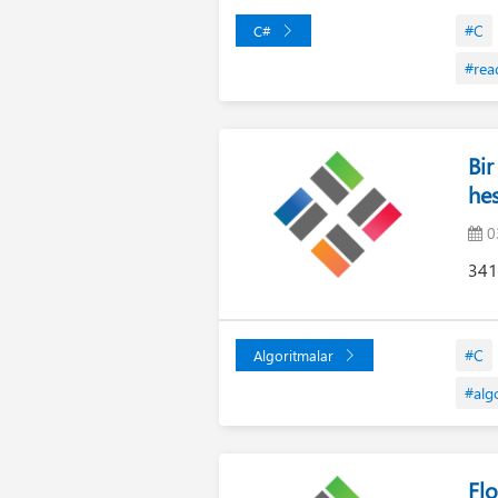
#C
C#
#rea
Bir
he
0
341
#C
Algoritmalar
#alg
Fl