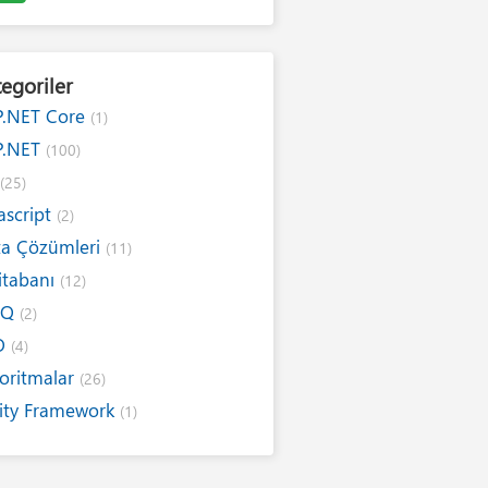
egoriler
P.NET Core
(1)
P.NET
(100)
#
(25)
ascript
(2)
ta Çözümleri
(11)
itabanı
(12)
NQ
(2)
O
(4)
oritmalar
(26)
ity Framework
(1)
ernet
(19)
ım Kuralları
(1)