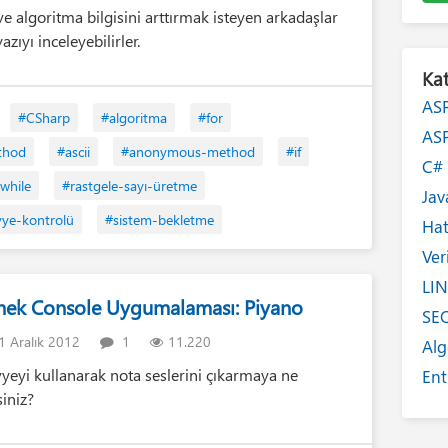
ve algoritma bilgisini arttırmak isteyen arkadaşlar
azıyı inceleyebilirler.
Kat
AS
#CSharp
#algoritma
#for
AS
thod
#ascii
#anonymous-method
#if
C
while
#rastgele-sayı-üretme
Jav
vye-kontrolü
#sistem-bekletme
Ha
Ver
LI
nek Console Uygumalaması: Piyano
SE
 Aralık 2012
1
11.220
Alg
vyeyi kullanarak nota seslerini çıkarmaya ne
Ent
siniz?
Int
Yaz