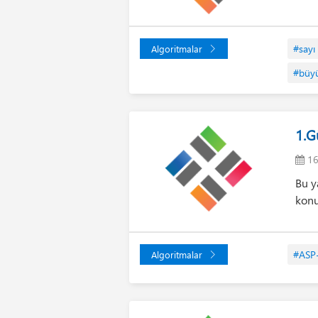
#sayı
Algoritmalar
#büyü
1.G
16
Bu y
konu
#ASP
Algoritmalar