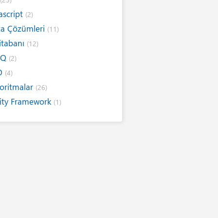
ascript
(2)
ta Çözümleri
(11)
itabanı
(12)
NQ
(2)
O
(4)
oritmalar
(26)
ity Framework
(1)
ernet
(19)
ım Kuralları
(1)
ıtımlar
(8)
sarım
(6)
ap / E-Kitap
(16)
r Telden
(13)
itim
(5)