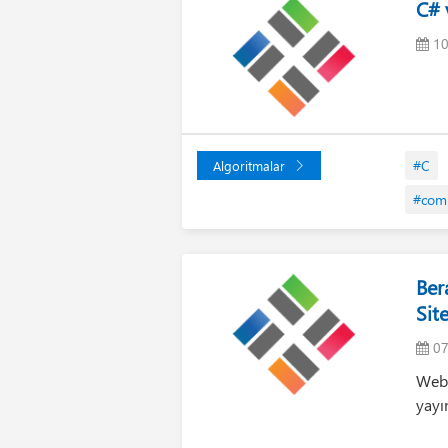
C# 
10
#C
Algoritmalar
#com
Ber
Sit
07
Webs
yayı