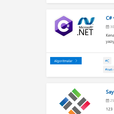
C# 
30
Kena
yazı
#C
Algoritmalar
#net
Say
25
123 