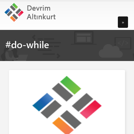
»
#do-while