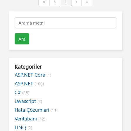
First
Previous
Next
Last
«
‹
1
›
»
Ara
Kategoriler
ASP.NET Core
(1)
ASP.NET
(100)
C#
(25)
Javascript
(2)
Hata Çözümleri
(11)
Veritabanı
(12)
LINQ
(2)