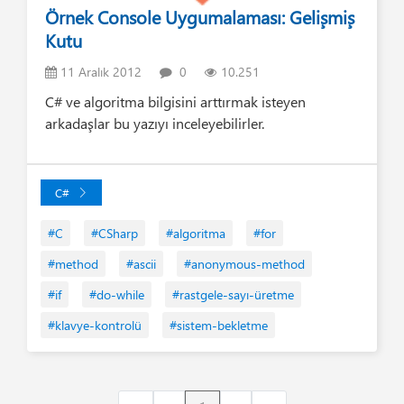
Örnek Console Uygumalaması: Gelişmiş
Kutu
11 Aralık 2012
0
10.251
C# ve algoritma bilgisini arttırmak isteyen
arkadaşlar bu yazıyı inceleyebilirler.
C#
#C
#CSharp
#algoritma
#for
#method
#ascii
#anonymous-method
#if
#do-while
#rastgele-sayı-üretme
#klavye-kontrolü
#sistem-bekletme