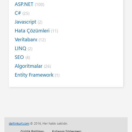
ASP.NET
(100)
C#
(25)
Javascript
(2)
Hata Çözümleri
(11)
Veritabanı
(12)
LINQ
(2)
SEO
(4)
Algoritmalar
(26)
Entity Framework
(1)
Internet
(19)
Yazım Kuralları
(1)
Tanıtımlar
(8)
Tasarım
(6)
Kitap / E-Kitap
(16)
daltinkurt.com
© 2016, Her hakkı saklıdır.
Her Telden
(13)
Gizlilik Politikası
Kullanım Sözleşmesi