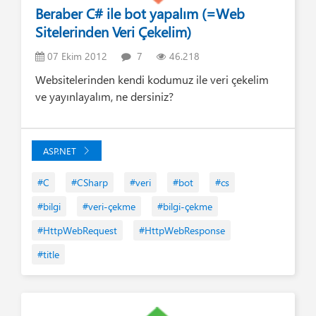
Beraber C# ile bot yapalım (=Web
Sitelerinden Veri Çekelim)
07 Ekim 2012
7
46.218
Websitelerinden kendi kodumuz ile veri çekelim
ve yayınlayalım, ne dersiniz?
ASP.NET
#C
#CSharp
#veri
#bot
#cs
#bilgi
#veri-çekme
#bilgi-çekme
#HttpWebRequest
#HttpWebResponse
#title