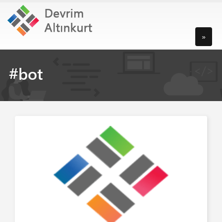
»
#bot