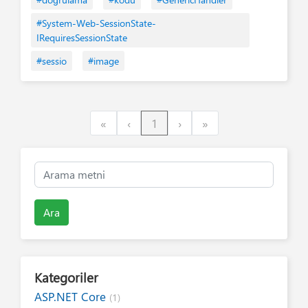
#System-Web-SessionState-
IRequiresSessionState
#sessio
#image
First
Previous
Next
Last
«
‹
1
›
»
Ara
Kategoriler
ASP.NET Core
(1)