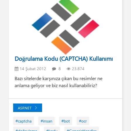
Doğrulama Kodu (CAPTCHA) Kullanımı
14 Şubat 2012
8
23.874
Bazı sitelerde karşınıza çıkan bu resimler ne
anlama geliyor ve biz nasıl kullanabiliriz?
ASP.NET
#captcha
#insan
#bot
#ocr
#doğrulama
#kodu
#GenericHandler