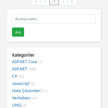
First
Previous
Next
Last
«
‹
1
›
»
Ara
Kategoriler
ASP.NET Core
(1)
ASP.NET
(100)
C#
(25)
Javascript
(2)
Hata Çözümleri
(11)
Veritabanı
(12)
LINQ
(2)