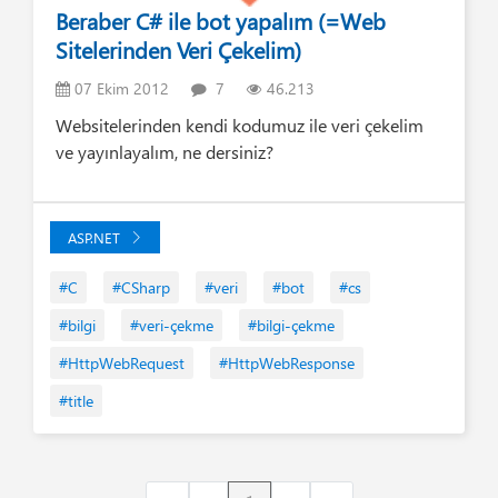
Beraber C# ile bot yapalım (=Web
Sitelerinden Veri Çekelim)
07 Ekim 2012
7
46.213
Websitelerinden kendi kodumuz ile veri çekelim
ve yayınlayalım, ne dersiniz?
ASP.NET
#C
#CSharp
#veri
#bot
#cs
#bilgi
#veri-çekme
#bilgi-çekme
#HttpWebRequest
#HttpWebResponse
#title