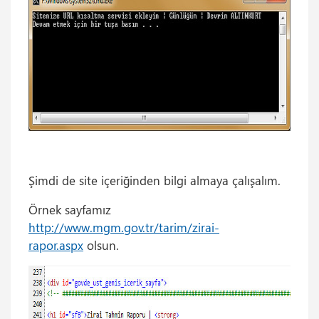
Şimdi de site içeriğinden bilgi almaya çalışalım.
Örnek sayfamız
http://www.mgm.gov.tr/tarim/zirai-
rapor.aspx
olsun.