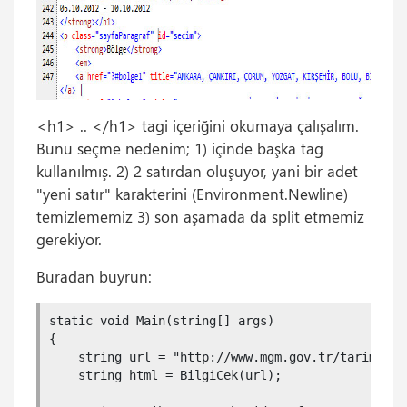
<h1> .. </h1> tagi içeriğini okumaya çalışalım.
Bunu seçme nedenim; 1) içinde başka tag
kullanılmış. 2) 2 satırdan oluşuyor, yani bir adet
"yeni satır" karakterini (Environment.Newline)
temizlememiz 3) son aşamada da split etmemiz
gerekiyor.
Buradan buyrun:
static void Main(string[] args)

{

    string url = "http://www.mgm.gov.tr/tarim/zira
    string html = BilgiCek(url);
