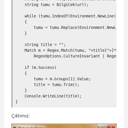
    string tumu = BilgiCek(url);

    while (tumu.IndexOf(Environment.NewLine) > -1)
    {

        tumu = tumu.Replace(Environment.NewLine, "
    }

    string title = "";

    Match m = Regex.Match(tumu, "<title[^>]*>(.*?)
        RegexOptions.CultureInvariant | RegexOptio
    if (m.Success)

    {

        tumu = m.Groups[1].Value;

        title = tumu.Trim();

    }

    Console.WriteLine(title);

}
Çıktımız: