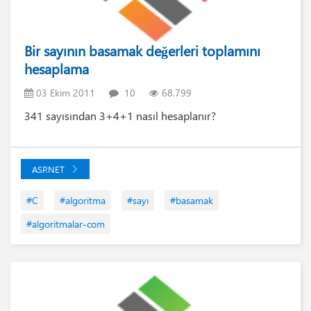
Bir sayının basamak değerleri toplamını
hesaplama
03 Ekim 2011
10
68.799
341 sayısından 3+4+1 nasıl hesaplanır?
ASP.NET
#C
#algoritma
#sayı
#basamak
#algoritmalar-com