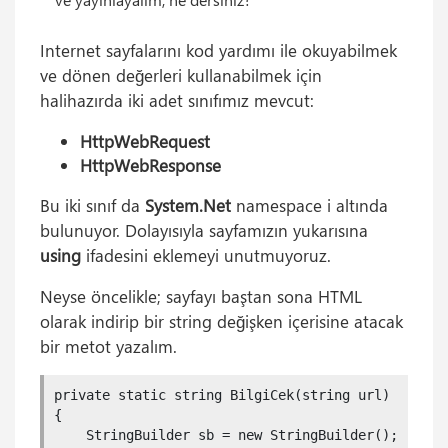
Internet sayfalarını kod yardımı ile okuyabilmek
ve dönen değerleri kullanabilmek için
halihazırda iki adet sınıfımız mevcut:
HttpWebRequest
HttpWebResponse
Bu iki sınıf da
System.Net
namespace i altında
bulunuyor. Dolayısıyla sayfamızın yukarısına
using
ifadesini eklemeyi unutmuyoruz.
Neyse öncelikle; sayfayı baştan sona HTML
olarak indirip bir string değişken içerisine atacak
bir metot yazalım.
private static string BilgiCek(string url)

{

    StringBuilder sb = new StringBuilder();
