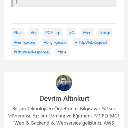
}
#bot
#cs
#CSharp
#C
#veri
#bilgi
#veri-çekme
#bilgi-çekme
#HttpWebRequest
#HttpWebResponse
#title
Devrim Altınkurt
Bilişim Teknolojileri Öğretmeni. Bilgisayar Yüksek
Mühendisi. Yazılım Uzmanı ve Eğitmeni, MCPD, MCT.
Web & Backend & Webservice geliştirici. AWS