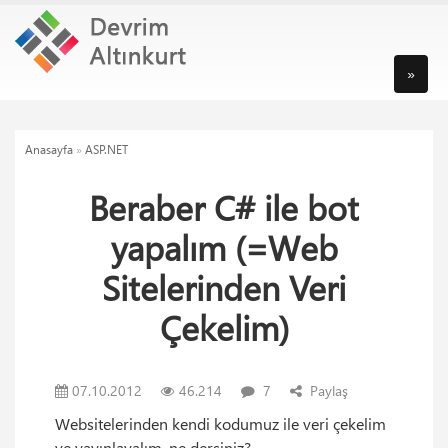
»
Anasayfa
»
ASP.NET
Beraber C# ile bot
yapalım (=Web
Sitelerinden Veri
Çekelim)
07.10.2012
46.214
7
Paylaş
Websitelerinden kendi kodumuz ile veri çekelim
ve yayınlayalım, ne dersiniz?