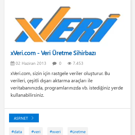
xVeri.com - Veri Üretme Sihirbazı
02 Haziran 2013
0
7.453
xVeri.com, sizin için rastgele veriler oluşturur. Bu
verileri, çeşitli dışarı aktarma araçları ile
veritabanınızda, programlarınızda vb. istediğiniz yerde
kullanabilirsiniz.
ASP.NET
#data
#veri
#xveri
#üretme