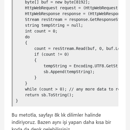
    byte[] buf = new byte[8192];

    HttpWebRequest request = (HttpWebRequest)WebR
    HttpWebResponse response = (HttpWebResponse)r
    Stream resStream = response.GetResponseStream(
    string tempString = null;

    int count = 0;

    do

    {

        count = resStream.Read(buf, 0, buf.Length)
        if (count != 0)

        {

            tempString = Encoding.UTF8.GetString(b
            sb.Append(tempString);

        }

    }

    while (count > 0); // any more data to read?

    return sb.ToString();

}
Bu metotla, sayfayı 8k lık dilimler halinde
indiriyoruz. Bazen aynı işi yapan daha kısa bir
koda da denk gelebilirsiniz.