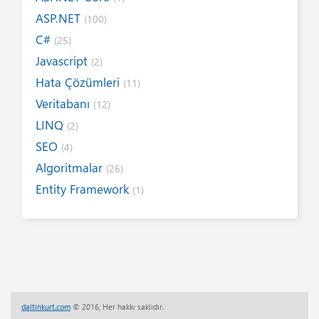
ASP.NET
(100)
C#
(25)
Javascript
(2)
Hata Çözümleri
(11)
Veritabanı
(12)
LINQ
(2)
SEO
(4)
Algoritmalar
(26)
Entity Framework
(1)
Internet
(19)
Yazım Kuralları
(1)
Tanıtımlar
(8)
Tasarım
(6)
Kitap / E-Kitap
(16)
daltinkurt.com
© 2016, Her hakkı saklıdır.
Her Telden
(13)