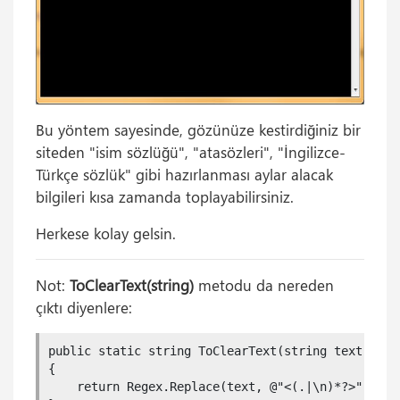
Bu yöntem sayesinde, gözünüze kestirdiğiniz bir
siteden "isim sözlüğü", "atasözleri", "İngilizce-
Türkçe sözlük" gibi hazırlanması aylar alacak
bilgileri kısa zamanda toplayabilirsiniz.
Herkese kolay gelsin.
Not:
ToClearText(string)
metodu da nereden
çıktı diyenlere:
public static string ToClearText(string text)

{

    return Regex.Replace(text, @"<(.|\n)*?>", stri