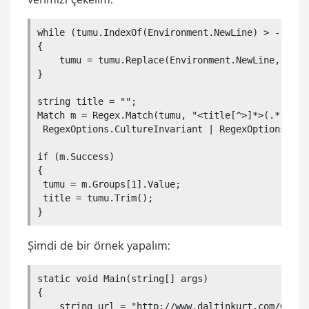
while (tumu.IndexOf(Environment.NewLine) > -1)

{

    tumu = tumu.Replace(Environment.NewLine, " ");
}

string title = "";

Match m = Regex.Match(tumu, "<title[^>]*>(.*?)</ti
 RegexOptions.CultureInvariant | RegexOptions.Igno
if (m.Success)

{

 tumu = m.Groups[1].Value;

 title = tumu.Trim();

Şimdi de bir örnek yapalım:
static void Main(string[] args)

{

    string url = "http://www.daltinkurt.com/Gunlu