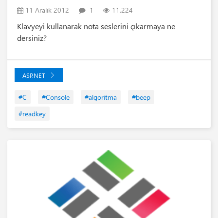
11 Aralık 2012
1
11.224
Klavyeyi kullanarak nota seslerini çıkarmaya ne
dersiniz?
ASP.NET
#C
#Console
#algoritma
#beep
#readkey