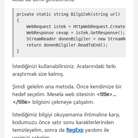
private static string BilgiCek(string url)

{

    WebRequest istek = HttpWebRequest.Create(url);
    WebResponse cevap = istek.GetResponse();

    StreamReader donenBilgiler = new StreamReader
    return donenBilgiler.ReadToEnd();

}
İstediğinizi kullanabilirsiniz. Aralarındaki farkı
araştırmak size kalmış.
Şimdi gelelim ana metoda. Önce kendimize bir
hedef seçelim. Mesela web sitesinin
<title>...
</title>
bilgisini çekmeye çalışalım.
İstediğimiz bilgiyi okuyamama ihtimaline karşı,
kodumuzu önce satır sonu karakterlerinden
temizleyelim, sonra da
RegExp
yardımı ile
verimizi çekelim: