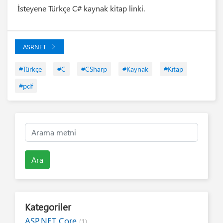
İsteyene Türkçe C# kaynak kitap linki.
ASP.NET
#Türkçe
#C
#CSharp
#Kaynak
#Kitap
#pdf
Ara
Kategoriler
ASP.NET Core
(1)