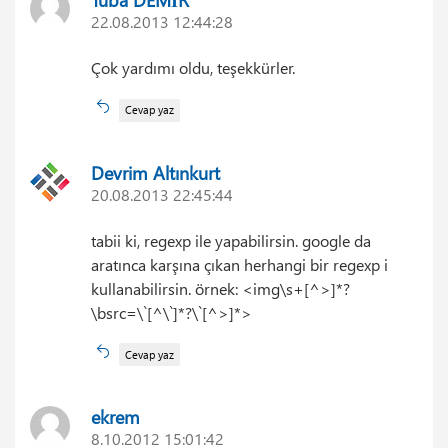
Tuba DEMİR
22.08.2013 12:44:28
Çok yardımı oldu, teşekkürler.
Cevap yaz
Devrim Altınkurt
20.08.2013 22:45:44
tabii ki, regexp ile yapabilirsin. google da
aratınca karşına çıkan herhangi bir regexp i
kullanabilirsin. örnek: <img\s+[^>]*?
\bsrc=\`[^\`]*?\`[^>]*>
Cevap yaz
ekrem
8.10.2012 15:01:42