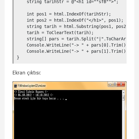
    string tarihStr = @"<h1 id=""sfB"">";

    int pos1 = html.IndexOf(tarihStr);

    int pos2 = html.IndexOf("</h1>", pos1);

    string tarih = html.Substring(pos1, pos2 - pos
    tarih = ToClearText(tarih);

    string[] pars = tarih.Split("|".ToCharArray()
    Console.WriteLine("-> " + pars[0].Trim() + " <
    Console.WriteLine("-> " + pars[1].Trim() + " <
}
Ekran çıktısı: