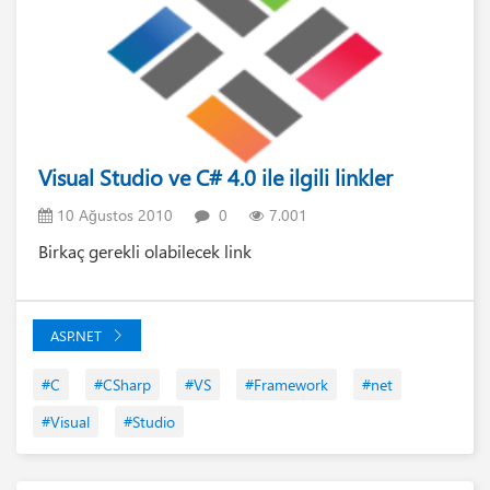
Visual Studio ve C# 4.0 ile ilgili linkler
10 Ağustos 2010
0
7.001
Birkaç gerekli olabilecek link
ASP.NET
#C
#CSharp
#VS
#Framework
#net
#Visual
#Studio