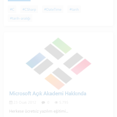
#C
#CSharp
#DateTime
#tarih
#tarih-aralığı
Microsoft Açık Akademi Hakkında
23 Ocak 2012
0
5.795
Herkese ücretsiz yazılım eğitimi...