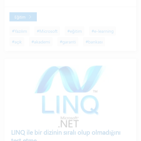
Eğitim
#Yazılım
#Microsoft
#eğitim
#e-learning
#açık
#akademi
#garanti
#bankası
LINQ ile bir dizinin sıralı olup olmadığını
test etme