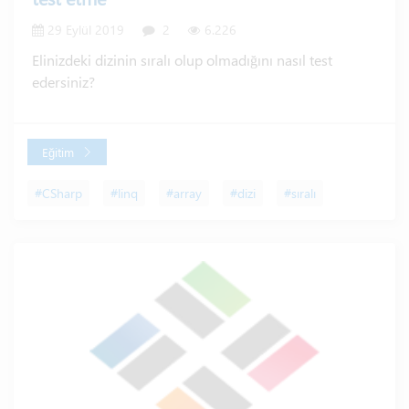
29 Eylül 2019
2
6.226
Elinizdeki dizinin sıralı olup olmadığını nasıl test
edersiniz?
Eğitim
#CSharp
#linq
#array
#dizi
#sıralı