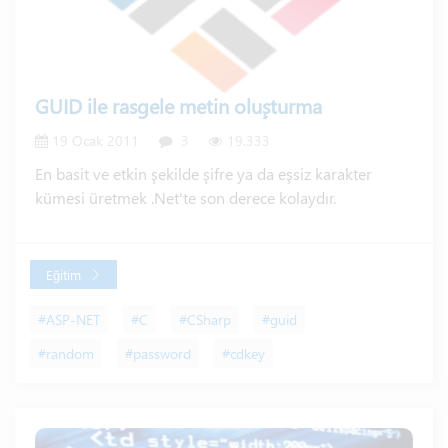
GUID ile rasgele metin oluşturma
19 Ocak 2011
3
19.333
En basit ve etkin şekilde şifre ya da eşsiz karakter
kümesi üretmek .Net'te son derece kolaydır.
Eğitim
#ASP-NET
#C
#CSharp
#guid
#random
#password
#cdkey