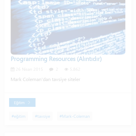
Programming Resources (Alıntıdır)
26 Nisan 2015
2
5.862
Mark Coleman'dan tavsiye siteler
Eğitim
#eğitim
#tavsiye
#Mark-Coleman