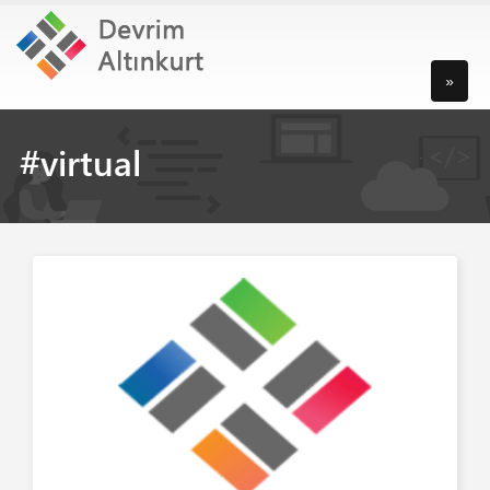
»
#virtual