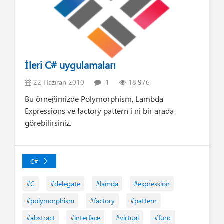
İleri C# uygulamaları
22 Haziran 2010
1
18.976
Bu örneğimizde Polymorphism, Lambda
Expressions ve factory pattern i ni bir arada
görebilirsiniz.
C#
#C
#delegate
#lamda
#expression
#polymorphism
#factory
#pattern
#abstract
#interface
#virtual
#func