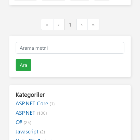
First
Previous
Next
Last
«
‹
1
›
»
Ara
Kategoriler
ASP.NET Core
(1)
ASP.NET
(100)
C#
(25)
Javascript
(2)