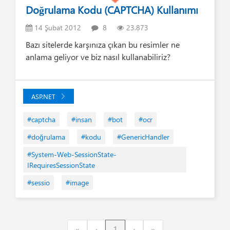
Doğrulama Kodu (CAPTCHA) Kullanımı
14 Şubat 2012
8
23.873
Bazı sitelerde karşınıza çıkan bu resimler ne
anlama geliyor ve biz nasıl kullanabiliriz?
ASP.NET
#captcha
#insan
#bot
#ocr
#doğrulama
#kodu
#GenericHandler
#System-Web-SessionState-
IRequiresSessionState
#sessio
#image
First
Previous
Next
Last
«
‹
1
›
»