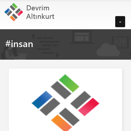
»
#insan