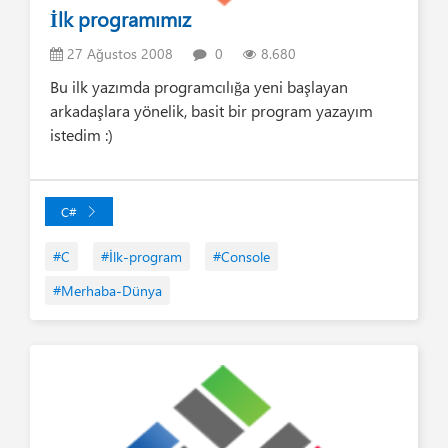
İlk programımız
27 Ağustos 2008
0
8.680
Bu ilk yazımda programcılığa yeni başlayan
arkadaşlara yönelik, basit bir program yazayım
istedim :)
C#
#C
#İlk-program
#Console
#Merhaba-Dünya