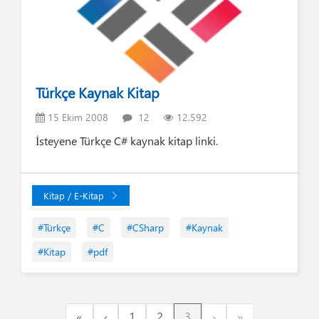
Türkçe Kaynak Kitap
15 Ekim 2008
12
12.592
İsteyene Türkçe C# kaynak kitap linki.
Kitap / E-Kitap
#Türkçe
#C
#CSharp
#Kaynak
#Kitap
#pdf
First
Previous
Next
Last
«
‹
1
2
3
›
»