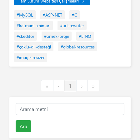
Tam Sürüm Websitesi Çalışmaları
#MySQL
#ASP-NET
#C
#katmanlı-mimari
#url-rewriter
#ckeditor
#örnek-proje
#LINQ
#çoklu-dil-desteği
#global-resources
#image-resizer
First
Previous
Next
Last
«
‹
1
›
»
Ara