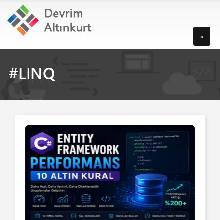
»
#LINQ