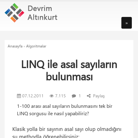
»
Anasayfa
»
Algoritmalar
LINQ ile asal sayıların
bulunması
07.12.2011
7.115
1
Paylaş
1-100 arası asal sayıların bulunmasını tek bir
LINQ sorgusu ile nasıl yapabiliriz?
Klasik yolla bir sayının asal sayı olup olmadığını
şu methodla öğrenebilirsiniz: