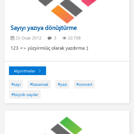
Sayıyı yazıya dönüştürme
25 Ocak 2012
3
20.708
123 => yüzyirmiüç olarak yazdırma :)
Algoritmalar
#sayı
#basamak
#yazı
#convert
#büyük-sayılar