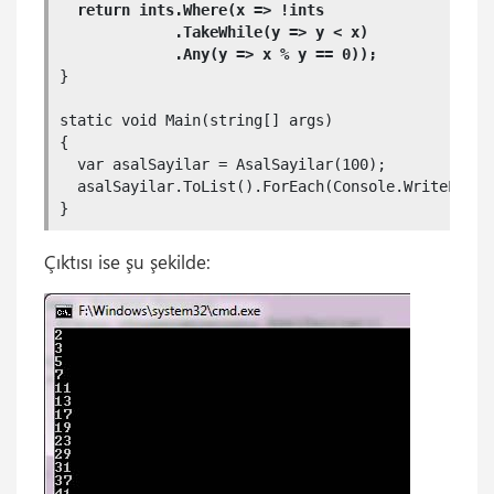
  return ints.Where(x => !ints

             .TakeWhile(y => y < x)

}

static void Main(string[] args)

{

  var asalSayilar = AsalSayilar(100);

  asalSayilar.ToList().ForEach(Console.WriteLine);
}
Çıktısı ise şu şekilde: