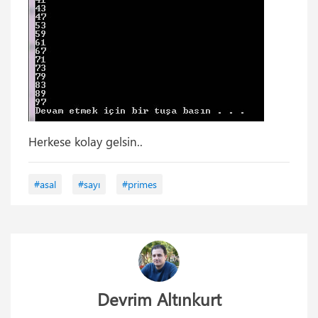
Herkese kolay gelsin..
#asal
#sayı
#primes
Devrim Altınkurt