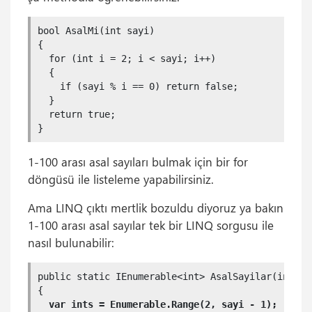
bool AsalMi(int sayi)

{

  for (int i = 2; i < sayi; i++)

  {

    if (sayi % i == 0) return false;

  }

  return true;

}
1-100 arası asal sayıları bulmak için bir for
döngüsü ile listeleme yapabilirsiniz.
Ama LINQ çıktı mertlik bozuldu diyoruz ya bakın
1-100 arası asal sayılar tek bir LINQ sorgusu ile
nasıl bulunabilir:
public static IEnumerable<int> AsalSayilar(int say
{

var ints = Enumerable.Range(2, sayi - 1);
