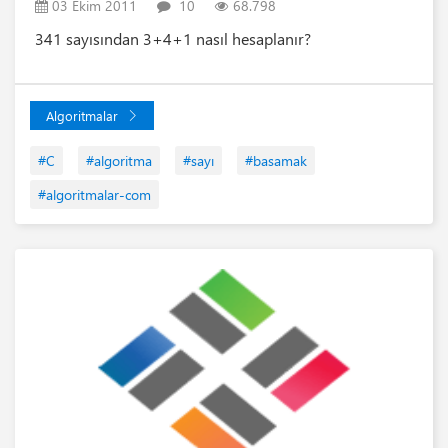
03 Ekim 2011
10
68.798
341 sayısından 3+4+1 nasıl hesaplanır?
Algoritmalar
#C
#algoritma
#sayı
#basamak
#algoritmalar-com