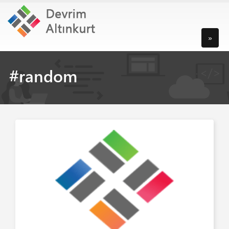
»
#random