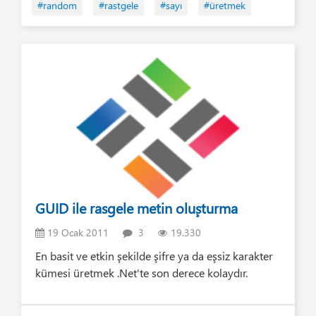
#random
#rastgele
#sayı
#üretmek
GUID ile rasgele metin oluşturma
19 Ocak 2011
3
19.330
En basit ve etkin şekilde şifre ya da eşsiz karakter
kümesi üretmek .Net'te son derece kolaydır.