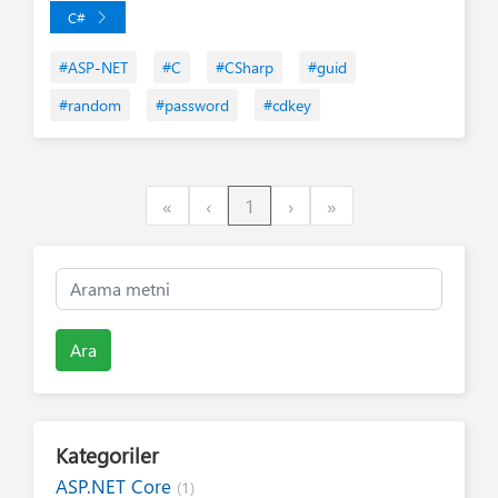
C#
#ASP-NET
#C
#CSharp
#guid
#random
#password
#cdkey
First
Previous
Next
Last
«
‹
1
›
»
Ara
Kategoriler
ASP.NET Core
(1)