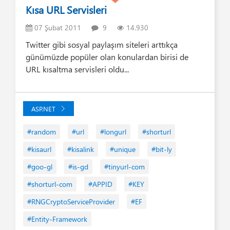
Kısa URL Servisleri
07 Şubat 2011
9
14.930
Twitter gibi sosyal paylaşım siteleri arttıkça
günümüzde popüler olan konulardan birisi de
URL kısaltma servisleri oldu...
ASP.NET
#random
#url
#longurl
#shorturl
#kisaurl
#kisalink
#unique
#bit-ly
#goo-gl
#is-gd
#tinyurl-com
#shorturl-com
#APPID
#KEY
#RNGCryptoServiceProvider
#EF
#Entity-Framework