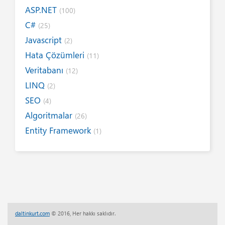
ASP.NET
(100)
C#
(25)
Javascript
(2)
Hata Çözümleri
(11)
Veritabanı
(12)
LINQ
(2)
SEO
(4)
Algoritmalar
(26)
Entity Framework
(1)
Internet
(19)
Yazım Kuralları
(1)
Tanıtımlar
(8)
Tasarım
(6)
Kitap / E-Kitap
(16)
daltinkurt.com
© 2016, Her hakkı saklıdır.
Her Telden
(13)