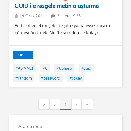
GUID ile rasgele metin oluşturma
19 Ocak 2011
3
19.331
En basit ve etkin şekilde şifre ya da eşsiz karakter
kümesi üretmek .Net'te son derece kolaydır.
C#
#ASP-NET
#C
#CSharp
#guid
#random
#password
#cdkey
First
Previous
Next
Last
«
‹
1
›
»