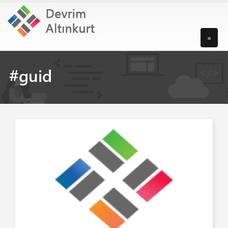
»
#guid