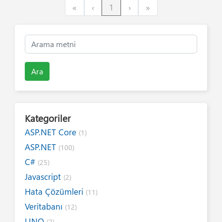
First
Previous
Next
Last
«
‹
1
›
»
Ara
Kategoriler
ASP.NET Core
(1)
ASP.NET
(100)
C#
(25)
Javascript
(2)
Hata Çözümleri
(11)
Veritabanı
(12)
LINQ
(2)