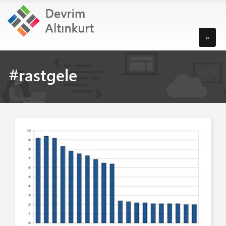
»
#rastgele