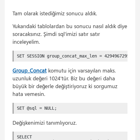
Tam olarak istediğimiz sonucu aldık.
Yukarıdaki tablolardan bu sonucu nasıl aldık diye
soracaksınız. Şimdi sql'imizi satır satır
inceleyelim.
SET SESSION group_concat_max_len = 4294967295;
Group_Concat
komutu için varsayılan maks.
uzunluk değeri 1024'tür. Biz bu değeri daha
büyük bir değerle değiştiriyoruz ki sorgumuz
hata vemesin.
SET @sql = NULL;
Değişkenimizi tanımlıyoruz.
SELECT 
