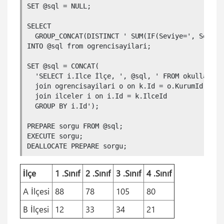
    (11, 1, 4, 7, 9),

SET @sql = NULL;

    (12, 2, 1, 7, 5),

    (13, 2, 2, 10, 7),

SELECT 

    (14, 2, 2, 9, 7),

  GROUP_CONCAT(DISTINCT ' SUM(IF(Seviye=', Seviye
    (15, 2, 3, 6, 11),

INTO @sql from ogrencisayilari;

    (16, 2, 3, 5, 12),

    (17, 2, 4, 4, 7),

SET @sql = CONCAT(

    (18, 2, 4, 3, 7),

  'SELECT i.Ilce İlçe, ', @sql, ' FROM okullar k 

    (19, 3, 1, 38, 2),

  join ogrencisayilari o on k.Id = o.KurumId 

    (20, 3, 2, 0, 32),

  join ilceler i on i.Id = k.IlceId

    (21, 3, 3, 36, 0),

  GROUP BY i.Id');

    (22, 3, 4, 0, 30);
PREPARE sorgu FROM @sql;

EXECUTE sorgu;

DEALLOCATE PREPARE sorgu;
İlçe
1 .Sınıf
2 .Sınıf
3 .Sınıf
4 .Sınıf
A İlçesi
88
78
105
80
B İlçesi
12
33
34
21