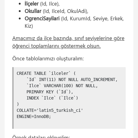
İlçeler
(Id, Ilce),
Okullar
(Id, IlceId, OkulAdi),
OgrenciSayilari
(Id, KurumId, Seviye, Erkek,
Kiz)
Amacımız da ilçe bazında, sınıf seviyelerine göre
öğrenci toplamlarını göstermek olsun.
Önce tablolarımızı oluşturalım:
CREATE TABLE `ilceler` (

    `Id` INT(11) NOT NULL AUTO_INCREMENT,

    `Ilce` VARCHAR(100) NOT NULL,

    PRIMARY KEY (`Id`),

    INDEX `Ilce` (`Ilce`)

)

COLLATE='latin5_turkish_ci'

ENGINE=InnoDB;

CREATE TABLE `okullar` (

Örnek dataları ekleyelim: