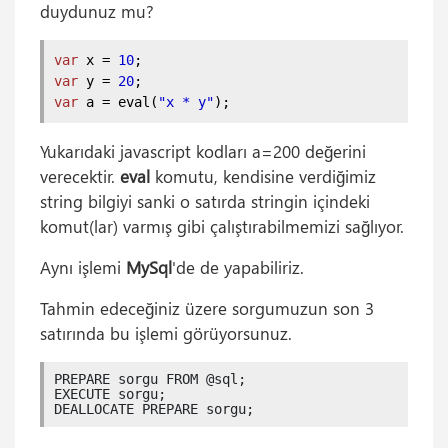
duydunuz mu?
var
 x = 
10
;
var
 y = 
20
;
var
 a = eval(
"x * y"
);
Yukarıdaki javascript kodları a=200 değerini
verecektir.
eval
komutu, kendisine verdiğimiz
string bilgiyi sanki o satırda stringin içindeki
komut(lar) varmış gibi çalıştırabilmemizi sağlıyor.
Aynı işlemi
MySql
'de de yapabiliriz.
Tahmin edeceğiniz üzere sorgumuzun son 3
satırında bu işlemi görüyorsunuz.
PREPARE sorgu FROM @sql;

EXECUTE sorgu;

DEALLOCATE PREPARE sorgu;