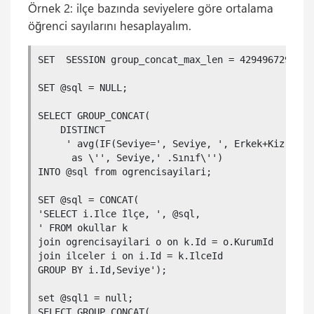
Örnek 2: ilçe bazında seviyelere göre ortalama
öğrenci sayılarını hesaplayalım.
SET  SESSION group_concat_max_len = 4294967295;

SET @sql = NULL;

SELECT GROUP_CONCAT(

    DISTINCT 

     ' avg(IF(Seviye=', Seviye, ', Erkek+Kiz, 0 ))
      as \'', Seviye,' .Sınıf\'')

INTO @sql from ogrencisayilari;

SET @sql = CONCAT(

'SELECT i.Ilce İlçe, ', @sql, 

' FROM okullar k 

join ogrencisayilari o on k.Id = o.KurumId 

join ilceler i on i.Id = k.IlceId

GROUP BY i.Id,Seviye');

set @sql1 = null;

SELECT GROUP_CONCAT(
