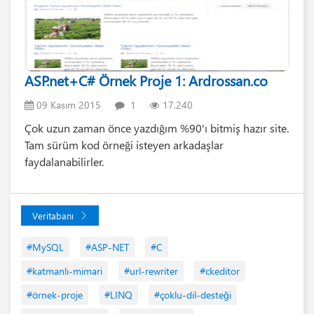
ASP.net+C# Örnek Proje 1: Ardrossan.co
09 Kasım 2015
1
17.240
Çok uzun zaman önce yazdığım %90'ı bitmiş hazır site.
Tam sürüm kod örneği isteyen arkadaşlar
faydalanabilirler.
Veritabanı
#MySQL
#ASP-NET
#C
#katmanlı-mimari
#url-rewriter
#ckeditor
#örnek-proje
#LINQ
#çoklu-dil-desteği