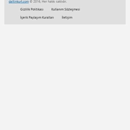
daltinkurt.com
© 2016, Her hakkı saklıdır.
Her Telden
(13)
Gizlilik Politikası
Kullanım Sözleşmesi
Eğitim
(5)
İçerik Paylaşım Kuralları
İletişim
Tam Sürüm Websitesi Çalışmaları
(1)