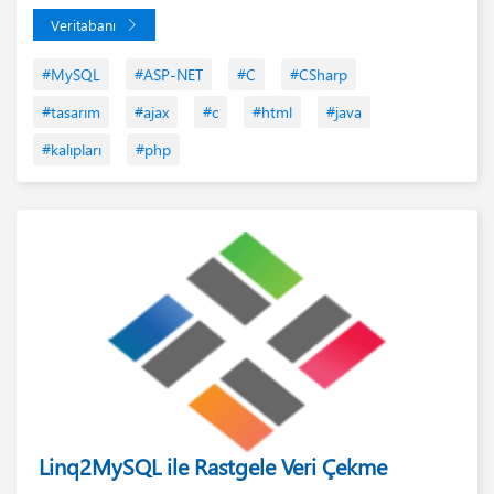
Veritabanı
#MySQL
#ASP-NET
#C
#CSharp
#tasarım
#ajax
#c
#html
#java
#kalıpları
#php
Linq2MySQL ile Rastgele Veri Çekme