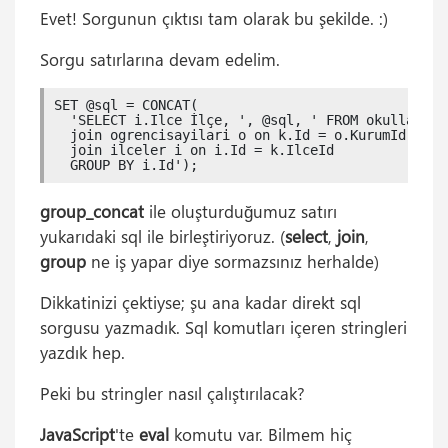
Evet! Sorgunun çıktısı tam olarak bu şekilde. :)
Sorgu satırlarına devam edelim.
SET @sql = CONCAT(

  'SELECT i.Ilce İlçe, ', @sql, ' FROM okullar k 

  join ogrencisayilari o on k.Id = o.KurumId 

  join ilceler i on i.Id = k.IlceId

  GROUP BY i.Id');
group_concat
ile oluşturduğumuz satırı
yukarıdaki sql ile birleştiriyoruz. (
select
,
join
,
group
ne iş yapar diye sormazsınız herhalde)
Dikkatinizi çektiyse; şu ana kadar direkt sql
sorgusu yazmadık. Sql komutları içeren stringleri
yazdık hep.
Peki bu stringler nasıl çalıştırılacak?
JavaScript
'te
eval
komutu var. Bilmem hiç