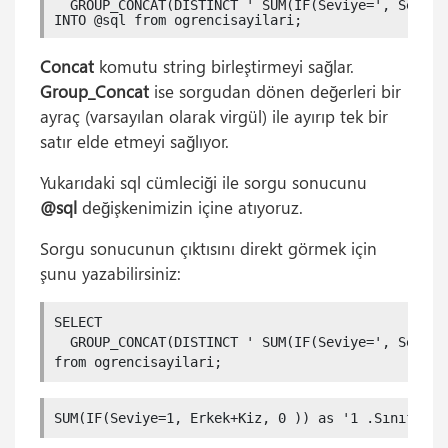
  GROUP_CONCAT(DISTINCT ' SUM(IF(Seviye=', Seviye
INTO @sql from ogrencisayilari;
Concat
komutu string birleştirmeyi sağlar.
Group_Concat
ise sorgudan dönen değerleri bir
ayraç (varsayılan olarak virgül) ile ayırıp tek bir
satır elde etmeyi sağlıyor.
Yukarıdaki sql cümleciği ile sorgu sonucunu
@sql
değişkenimizin içine atıyoruz.
Sorgu sonucunun çıktısını direkt görmek için
şunu yazabilirsiniz:
SELECT 

  GROUP_CONCAT(DISTINCT ' SUM(IF(Seviye=', Seviye
from ogrencisayilari;
SUM(IF(Seviye=1, Erkek+Kiz, 0 )) as '1 .Sınıf', S