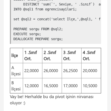
     DISTINCT 'sum(`', Seviye, ' .Sınıf`)  as \''
INTO @sql1 from ogrencisayilari;

set @sql2 = concat('select İlçe,',@sql1, ' from (
PREPARE sorgu FROM @sql2;

EXECUTE sorgu;

DEALLOCATE PREPARE sorgu;
1 .Sınıf
2 .Sınıf
3 .Sınıf
4 .Sınıf
İlçe
Ort.
Ort.
Ort.
Ort.
A
22,0000
26,0000
26,2500
20,0000
İlçesi
B
12,0000
16,5000
17,0000
10,5000
İlçesi
Vay be! Herhalde bu da pivot işinin nirvanası
oluyor :)