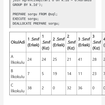
join ogrencisayilari o on k.Id = o.KurumId 

GROUP BY k.Id');

PREPARE sorgu FROM @sql;

EXECUTE sorgu;

DEALLOCATE PREPARE sorgu;
1
2
3
1 .Sınıf
2 .Sınıf
3 .Sınıf
4
OkulAdi
.Sınıf
.Sınıf
.Sınıf
(Erkek)
(Erkek)
(Erkek)
(Kız)
(Kız)
(Kız)
A
24
24
25
21
41
28
İlkokulu
B
7
5
19
14
11
23
İlkokulu
C
38
2
0
32
36
0
İlkokulu