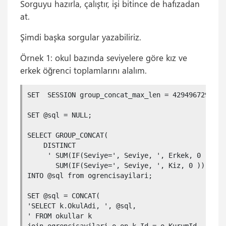
Sorguyu hazırla, çalıştır, işi bitince de hafızadan
at.
Şimdi başka sorgular yazabiliriz.
Örnek 1: okul bazında seviyelere göre kız ve
erkek öğrenci toplamlarını alalım.
SET  SESSION group_concat_max_len = 4294967295;

SET @sql = NULL;

SELECT GROUP_CONCAT(

    DISTINCT 

     ' SUM(IF(Seviye=', Seviye, ', Erkek, 0 )) as
       SUM(IF(Seviye=', Seviye, ', Kiz, 0 )) as \
INTO @sql from ogrencisayilari;

SET @sql = CONCAT(

'SELECT k.OkulAdi, ', @sql, 

' FROM okullar k 
