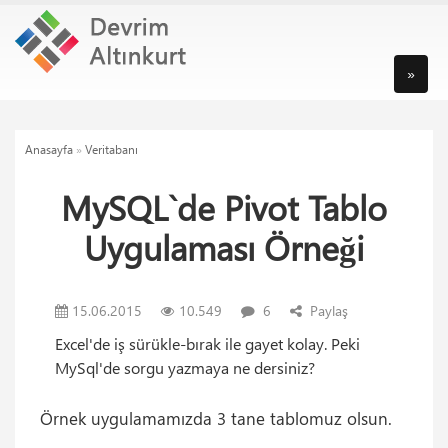
»
Anasayfa
»
Veritabanı
MySQL`de Pivot Tablo
Uygulaması Örneği
15.06.2015
10.549
6
Paylaş
Excel'de iş sürükle-bırak ile gayet kolay. Peki
MySql'de sorgu yazmaya ne dersiniz?
Örnek uygulamamızda 3 tane tablomuz olsun.