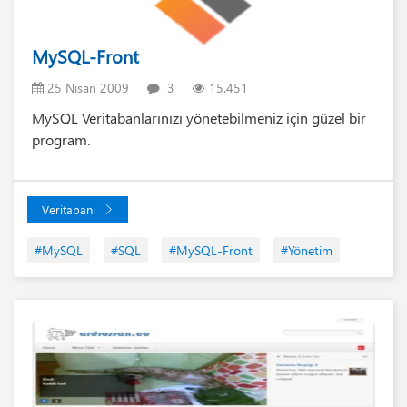
MySQL-Front
25 Nisan 2009
3
15.451
MySQL Veritabanlarınızı yönetebilmeniz için güzel bir
program.
Veritabanı
#MySQL
#SQL
#MySQL-Front
#Yönetim