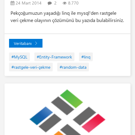
24 Mart 2014
2
8.770
Pekçoğumuzun yaşadığı linq ile mysql'den rastgele
veri çekme olayının çözümünü bu yazıda bulabilirsiniz.
Veritabanı
#MySQL
#Entity-Framework
#linq
#rastgele-veri-çekme
#random-data