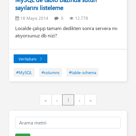
sayılarını listeleme
18 Mayıs 2014
0
12.778
Localde çalışıp tamam dedikten sonra servera mı
atıyorsunuz db nizi?
Veritabanı
#MySQL
#columns
#table-schema
First
Previous
Next
Last
«
‹
1
›
»