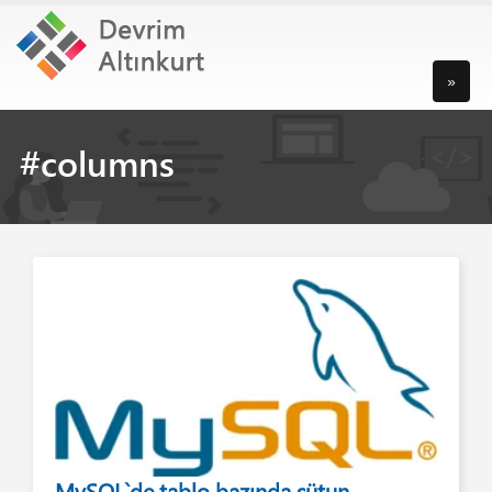
»
#columns
MySQL`de tablo bazında sütun