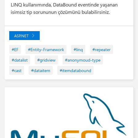
LINQ kullanımında, DataBound eventinde yaşanan
isimsiz tip sorununun çözümünü bulabilirsiniz.
ASP.NET
#EF
#Entity-Framework
#linq
#repeater
#datalist
#gridview
#anonymoud-type
#cast
#dataitem
#itemdatabound