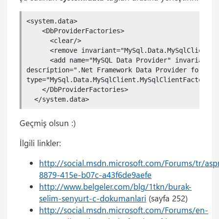
<system.data>

    <DbProviderFactories>

      <clear/>

      <remove invariant="MySql.Data.MySqlClient"/>
      <add name="MySQL Data Provider" invariant="
description=".Net Framework Data Provider for MySQ
type="MySql.Data.MySqlClient.MySqlClientFactory, M
    </DbProviderFactories>

  </system.data>
Geçmiş olsun :)
İlgili linkler:
http://social.msdn.microsoft.com/Forums/tr/asp
8879-415e-b07c-a43f6de9aefe
http://www.belgeler.com/blg/1tkn/burak-
selim-senyurt-c-dokumanlari
(sayfa 252)
http://social.msdn.microsoft.com/Forums/en-