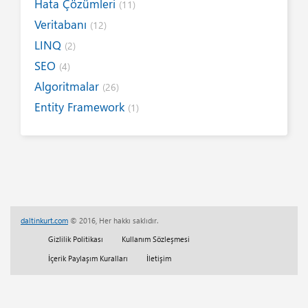
Hata Çözümleri
(11)
Veritabanı
(12)
LINQ
(2)
SEO
(4)
Algoritmalar
(26)
Entity Framework
(1)
Internet
(19)
Yazım Kuralları
(1)
Tanıtımlar
(8)
Tasarım
(6)
Kitap / E-Kitap
(16)
daltinkurt.com
© 2016, Her hakkı saklıdır.
Her Telden
(13)
Gizlilik Politikası
Kullanım Sözleşmesi
Eğitim
(5)
İçerik Paylaşım Kuralları
İletişim
Tam Sürüm Websitesi Çalışmaları
(1)