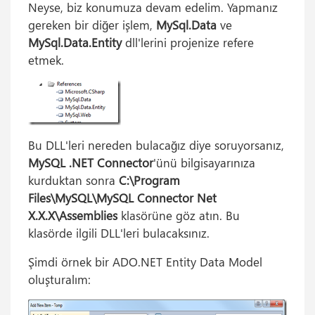
Neyse, biz konumuza devam edelim. Yapmanız
gereken bir diğer işlem,
MySql.Data
ve
MySql.Data.Entity
dll'lerini projenize refere
etmek.
Bu DLL'leri nereden bulacağız diye soruyorsanız,
MySQL .NET Connector
'ünü bilgisayarınıza
kurduktan sonra
C:\Program
Files\MySQL\MySQL Connector Net
X.X.X\Assemblies
klasörüne göz atın. Bu
klasörde ilgili DLL'leri bulacaksınız.
Şimdi örnek bir ADO.NET Entity Data Model
oluşturalım: