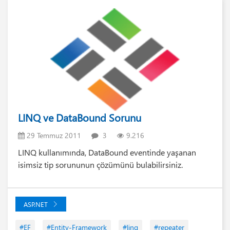
LINQ ve DataBound Sorunu
29 Temmuz 2011
3
9.216
LINQ kullanımında, DataBound eventinde yaşanan
isimsiz tip sorununun çözümünü bulabilirsiniz.
ASP.NET
#EF
#Entity-Framework
#linq
#repeater