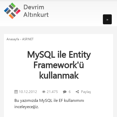
»
Anasayfa
»
ASP.NET
MySQL ile Entity
Framework'ü
kullanmak
10.12.2012
21.475
6
Paylaş
Bu yazımızda MySQL ile EF kullanımını
inceleyeceğiz.