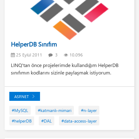
HelperDB Sınıfım
25 Eylül 2011
3
10.096
LINQ'tan önce projelerimde kullandığım HelperDB
sınıfımın kodlarını sizinle paylaşmak istiyorum.
ASP.NET
#MySQL
#katmanlı-mimari
#n-layer
#helperDB
#DAL
#data-access-layer