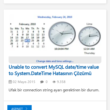
Unable to convert MySQL date/time value
to System.DateTime Hatasının Çözümü
02 Mayıs 2015
0
9.358
Ufak bir connection string ayarı gerektiren bir durum.
ASP.NET