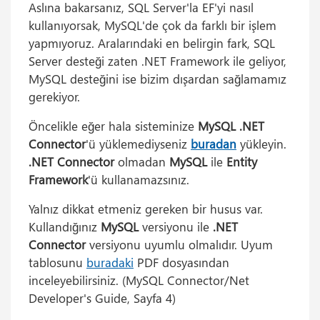
Aslına bakarsanız, SQL Server'la EF'yi nasıl
kullanıyorsak, MySQL'de çok da farklı bir işlem
yapmıyoruz. Aralarındaki en belirgin fark, SQL
Server desteği zaten .NET Framework ile geliyor,
MySQL desteğini ise bizim dışardan sağlamamız
gerekiyor.
Öncelikle eğer hala sisteminize
MySQL .NET
Connector
'ü yüklemediyseniz
buradan
yükleyin.
.NET Connector
olmadan
MySQL
ile
Entity
Framework
'ü kullanamazsınız.
Yalnız dikkat etmeniz gereken bir husus var.
Kullandığınız
MySQL
versiyonu ile
.NET
Connector
versiyonu uyumlu olmalıdır. Uyum
tablosunu
buradaki
PDF dosyasından
inceleyebilirsiniz. (MySQL Connector/Net
Developer's Guide, Sayfa 4)