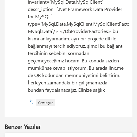
invariant=`MySql.Data.MySqlClient`
descr_iption=`.Net Framework Data Provider
for MySQL`
type=`MySql.Data.MySqlClient.MySqlClientFactory,
MySql.Data`/> </DbProviderFactories> bu
kısmı anlayamadım. ayrı bir projede dll ile
bağlanmayı tercih ediyoruz. şimdi bu bağlantı
tercihinin sebebini sormadan
geçemeyeceğimz hocam. Bu konuda sizden
mümkünse cevap istiyorum. Bu arada linx.me
de QR kodundan memnuniyetimi belirtirim.
İlerleyen zamandaki bir çalışmamızda
bundan faydalanacağız. Elinize sağlık
Cevap yaz
Benzer Yazılar