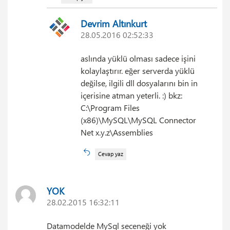
Devrim Altınkurt
28.05.2016 02:52:33
aslında yüklü olması sadece işini
kolaylaştırır. eğer serverda yüklü
değilse, ilgili dll dosyalarını bin in
içerisine atman yeterli. :) bkz:
C:\Program Files
(x86)\MySQL\MySQL Connector
Net x.y.z\Assemblies
Cevap yaz
YOK
28.02.2015 16:32:11
Datamodelde MySql seceneği yok