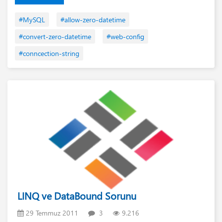
#MySQL
#allow-zero-datetime
#convert-zero-datetime
#web-config
#conncection-string
LINQ ve DataBound Sorunu
29 Temmuz 2011
3
9.216