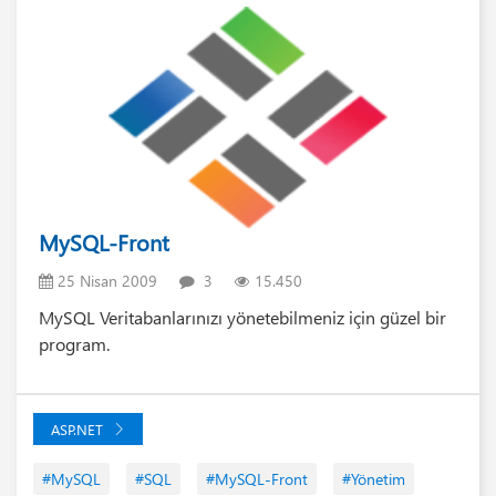
MySQL-Front
25 Nisan 2009
3
15.450
MySQL Veritabanlarınızı yönetebilmeniz için güzel bir
program.
ASP.NET
#MySQL
#SQL
#MySQL-Front
#Yönetim