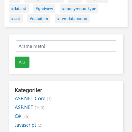
#datalist
#gridview
#anonymoud-type
#cast
#dataitem
#itemdatabound
Ara
Kategoriler
ASP.NET Core
(1)
ASP.NET
(100)
C#
(25)
Javascript
(2)