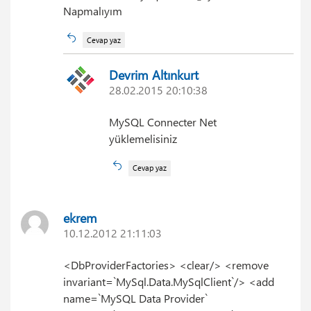
Napmalıyım
Cevap yaz
Devrim Altınkurt
28.02.2015 20:10:38
MySQL Connecter Net
yüklemelisiniz
Cevap yaz
ekrem
10.12.2012 21:11:03
<DbProviderFactories> <clear/> <remove
invariant=`MySql.Data.MySqlClient`/> <add
name=`MySQL Data Provider`