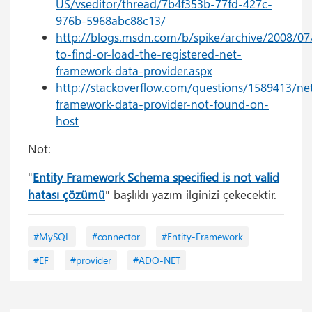
US/vseditor/thread/7b4f353b-77fd-427c-
976b-5968abc88c13/
http://blogs.msdn.com/b/spike/archive/2008/07/
to-find-or-load-the-registered-net-
framework-data-provider.aspx
http://stackoverflow.com/questions/1589413/ne
framework-data-provider-not-found-on-
host
Not:
"
Entity Framework Schema specified is not valid
hatası çözümü
" başlıklı yazım ilginizi çekecektir.
#MySQL
#connector
#Entity-Framework
#EF
#provider
#ADO-NET