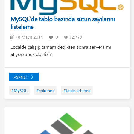
MySQL`de tablo bazında sütun sayılarını
listeleme
18 Mayıs 2014
0
12.779
Localde çalışıp tamam dedikten sonra servera mı
atıyorsunuz db nizi?
ASP.NET
#MySQL
#columns
#table-schema