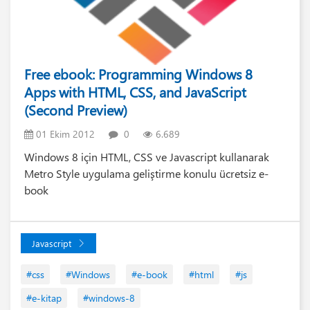
Free ebook: Programming Windows 8
Apps with HTML, CSS, and JavaScript
(Second Preview)
01 Ekim 2012
0
6.689
Windows 8 için HTML, CSS ve Javascript kullanarak
Metro Style uygulama geliştirme konulu ücretsiz e-
book
Javascript
#css
#Windows
#e-book
#html
#js
#e-kitap
#windows-8