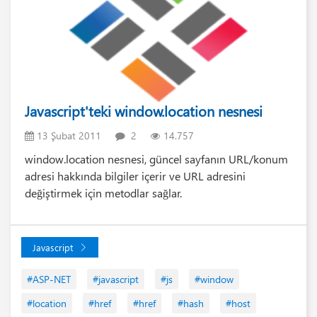
Javascript'teki window.location nesnesi
13 Şubat 2011
2
14.757
window.location nesnesi, güncel sayfanın URL/konum
adresi hakkında bilgiler içerir ve URL adresini
değiştirmek için metodlar sağlar.
Javascript
#ASP-NET
#javascript
#js
#window
#location
#href
#href
#hash
#host