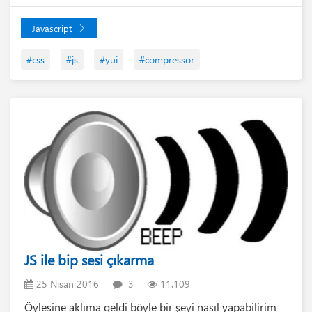
Javascript
#css
#js
#yui
#compressor
JS ile bip sesi çıkarma
25 Nisan 2016
3
11.109
Öylesine aklıma geldi böyle bir şeyi nasıl yapabilirim