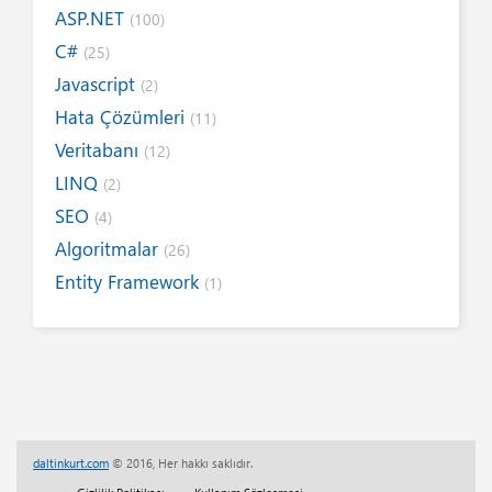
ASP.NET
(100)
C#
(25)
Javascript
(2)
Hata Çözümleri
(11)
Veritabanı
(12)
LINQ
(2)
SEO
(4)
Algoritmalar
(26)
Entity Framework
(1)
Internet
(19)
Yazım Kuralları
(1)
Tanıtımlar
(8)
Tasarım
(6)
Kitap / E-Kitap
(16)
daltinkurt.com
© 2016, Her hakkı saklıdır.
Her Telden
(13)