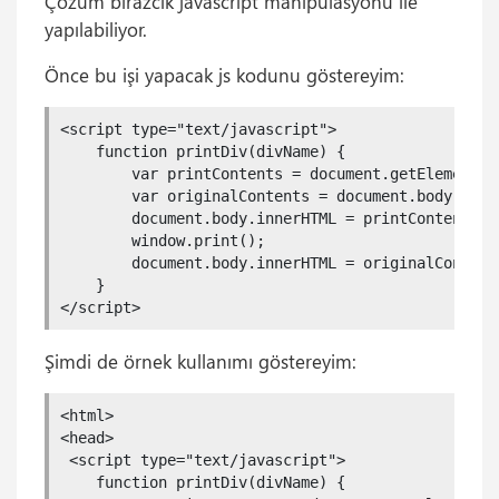
Çözüm birazcık javascript manipülasyonu ile
yapılabiliyor.
Önce bu işi yapacak js kodunu göstereyim:
<script type="text/javascript">

    function printDiv(divName) {

        var printContents = document.getElementBy
        var originalContents = document.body.inner
        document.body.innerHTML = printContents;

        window.print();

        document.body.innerHTML = originalContents
    }        

</script>
Şimdi de örnek kullanımı göstereyim:
<html>

<head>

 <script type="text/javascript">

    function printDiv(divName) {
