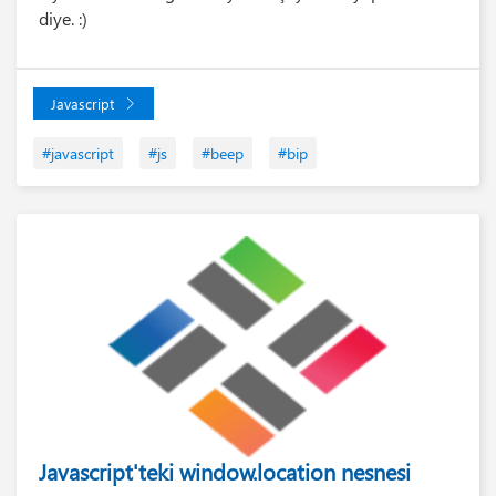
diye. :)
Javascript
#javascript
#js
#beep
#bip
Javascript'teki window.location nesnesi