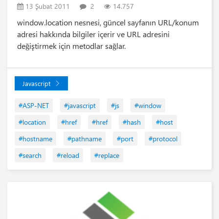
13 Şubat 2011
2
14.757
window.location nesnesi, güncel sayfanın URL/konum
adresi hakkında bilgiler içerir ve URL adresini
değiştirmek için metodlar sağlar.
Javascript
#ASP-NET
#javascript
#js
#window
#location
#href
#href
#hash
#host
#hostname
#pathname
#port
#protocol
#search
#reload
#replace