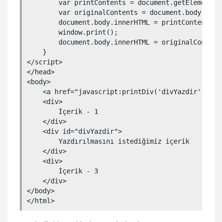
        var printContents = document.getElementBy
        var originalContents = document.body.inner
        document.body.innerHTML = printContents;

        window.print();

        document.body.innerHTML = originalContents
    }        

</script>

</head>

<body>

    <a href="javascript:printDiv('divYazdir');">Ya
    <div>

        İçerik - 1

    </div>

    <div id="divYazdir">

        Yazdırılmasını istediğimiz içerik

    </div>

    <div>

        İçerik - 3

    </div>

</body>

</html>