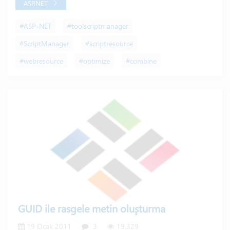
ASP.NET
#ASP-NET
#toolscriptmanager
#ScriptManager
#scriptresource
#webresource
#optimize
#combine
GUID ile rasgele metin oluşturma
19 Ocak 2011
3
19.329