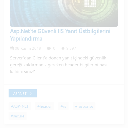
Asp.Net`te Güvenli IIS Yanıt Üstbilgilerini
Yapılandırma
08 Kasım 2019
0
9.397
Server'dan Client'a dönen yanıt içindeki güvenlik
gereği kaldırmanız gereken header bilgilerini nasıl
kaldırırsınız?
ASP.NET
#ASP-NET
#header
#iis
#response
#secure