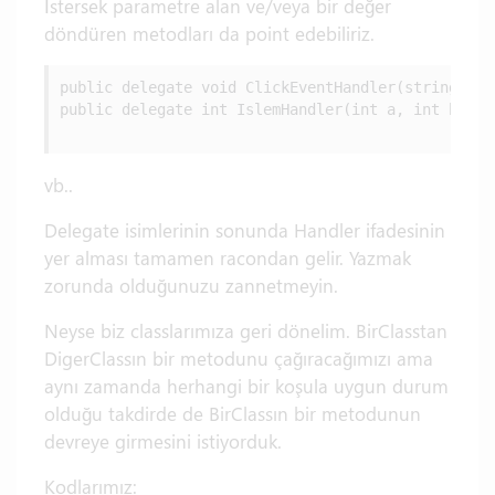
İstersek parametre alan ve/veya bir değer
döndüren metodları da point edebiliriz.
public delegate void ClickEventHandler(string Mesa
public delegate int IslemHandler(int a, int b);

vb..
Delegate isimlerinin sonunda Handler ifadesinin
yer alması tamamen racondan gelir. Yazmak
zorunda olduğunuzu zannetmeyin.
Neyse biz classlarımıza geri dönelim. BirClasstan
DigerClassın bir metodunu çağıracağımızı ama
aynı zamanda herhangi bir koşula uygun durum
olduğu takdirde de BirClassın bir metodunun
devreye girmesini istiyorduk.
Kodlarımız: