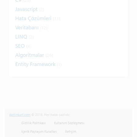
(25)
Javascript
(2)
Hata Çözümleri
(11)
Veritabanı
(12)
LINQ
(2)
SEO
(4)
Algoritmalar
(26)
Entity Framework
(1)
Internet
(19)
Yazım Kuralları
(1)
Tanıtımlar
(8)
Tasarım
(6)
Kitap / E-Kitap
(16)
daltinkurt.com
© 2016, Her hakkı saklıdır.
Her Telden
(13)
Gizlilik Politikası
Kullanım Sözleşmesi
Eğitim
(5)
İçerik Paylaşım Kuralları
İletişim