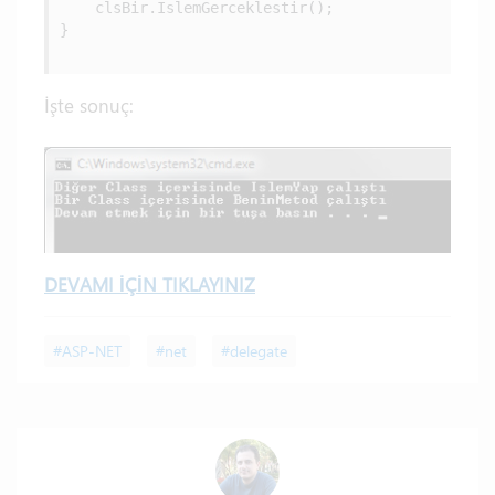
    clsBir.IslemGerceklestir();

}

İşte sonuç:
DEVAMI İÇİN TIKLAYINIZ
#ASP-NET
#net
#delegate