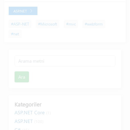
ASP.NET
#ASP-NET
#Microsoft
#mvc
#webform
#net
Ara
Kategoriler
ASP.NET Core
(1)
ASP.NET
(100)
C#