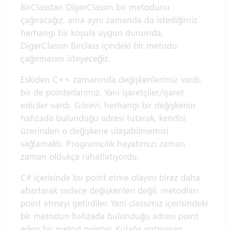
BirClasstan DigerClassın bir metodunu
çağıracağız, ama aynı zamanda da istediğimiz
herhangi bir koşula uygun durumda,
DigerClassın Birclass içindeki bir metodu
çağırmasını isteyeceğiz.
Eskiden C++ zamanında değişkenlerimiz vardı,
bir de pointerlarımız. Yani işaretçiler/işaret
ediciler vardı. Görevi, herhangi bir değişkenin
hafızada bulunduğu adresi tutarak, kendisi
üzerinden o değişkene ulaşabilmemizi
sağlamaktı. Programcılık hayatımızı zaman
zaman oldukça rahatlatıyordu.
C# içerisinde bu point etme olayını biraz daha
abartarak sadece değişkenleri değil, metodları
point etmeyi getirdiler. Yani classımız içerisindeki
bir metodun hafızada bulunduğu adresi point
eden bir metod pointer. Kulağa enteresan