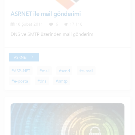
ASP.NET ile mail gönderimi
18 Şubat 2011
6
17.118
DNS ve SMTP üzerinden mail gönderimi
ASP.NET
#ASP-NET
#mail
#send
#e-mail
#e-posta
#dns
#smtp