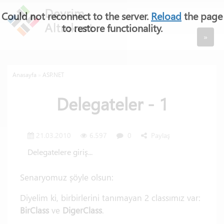
Could not reconnect to the server.
Reload
the page
to restore functionality.
»
Anasayfa
»
ASP.NET
Delegateler - 1
21.03.2010
6.597
0
Paylaş
Delegatelere giriş...
Senaryomuz şöyle olsun:
Diyelim ki, birbirlerini tanımayan 2 classımız var:
BirClass
ve
DigerClass
.