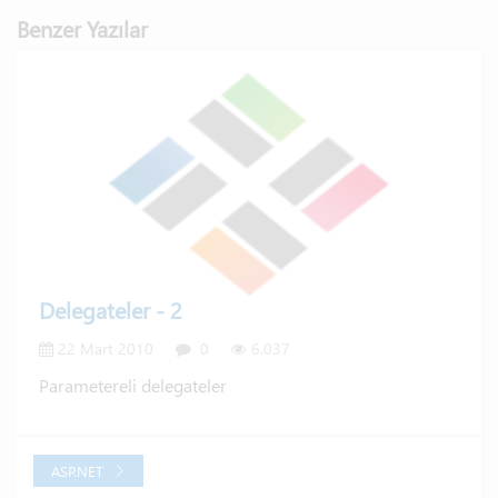
Benzer Yazılar
Delegateler - 2
22 Mart 2010
0
6.037
Parametereli delegateler
ASP.NET