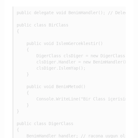
public delegate void BenimHandler(); // Delegate t
public class BirClass

{

    public void IslemGerceklestir()

    {

        DigerClass clsDiger = new DigerClass();

        clsDiger.Handler = new BenimHandler(Benim
        clsDiger.IslemYap();

    }

    public void BenimMetod()

    {

        Console.WriteLine("Bir Class içerisinde B
    }

}

public class DigerClass

{

    BenimHandler handler; // racona uygun olsun d