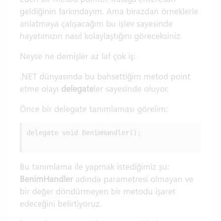
geldiğinin farkındayım. Ama birazdan örneklerle
anlatmaya çalışacağım bu işlev sayesinde
hayatımızın nasıl kolaylaştığını göreceksiniz.
Neyse ne demişler az laf çok iş:
.NET dünyasında bu bahsettiğim metod point
etme olayı
delegate
ler sayesinde oluyor.
Önce bir delegate tanımlaması görelim:
delegate void BenimHandler();

Bu tanımlama ile yapmak istediğimiz şu:
BenimHandler
adında parametresi olmayan ve
bir değer döndürmeyen bir metodu işaret
edeceğini belirtiyoruz.