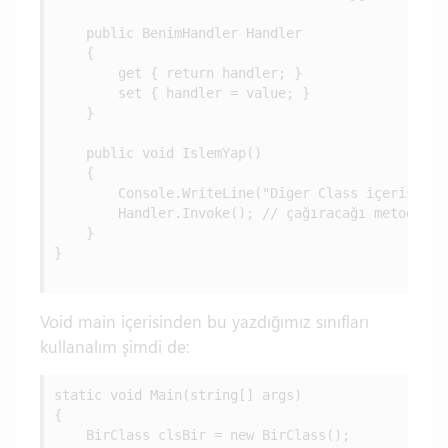
    public BenimHandler Handler

    {

        get { return handler; }

        set { handler = value; }

    }

    public void IslemYap()

    {

        Console.WriteLine("Diger Class içerisinde
        Handler.Invoke(); // çağıracağı metodun a
    }

}

Void main içerisinden bu yazdığımız sınıfları
kullanalım şimdi de:
static void Main(string[] args)

{

    BirClass clsBir = new BirClass();
