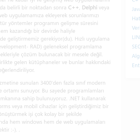
da belirli bir noktadan sonra
C++
,
Delphi
veya
Jav
i web uygulamamıza ekleyerek sorunlarımızı
Ha
 tür yöntemler programın gelişme süresini
Ver
m kazandığı bir devirde haliyle
LI
ilde geliştirmemiz gerekiyor(du). Hızlı uygulama
 Development- RAD) geleneksel programlama
SE
nekleriyle çözüm bulunacak bir mesele değil.
Alg
birlikte gelen kütüphaneler ve bunlar hakkındaki
Ent
ğerlendiriliyor.
Int
hizmetine sunulan 3400'den fazla sınıf modern
Yaz
me ortamı sunuyor. Bu sayede programlamları
Tan
e imkanına sahip bulunuyoruz. .NET kullanarak
Ta
ms veya mobil cihazlar için geliştirdiğimiz bir
Kit
nüştürmek işi çok kolay bir şekilde
He
ı anda hem windows hem de web uygulamaları
ir :-). .
Eğ