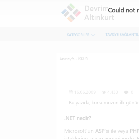
Could not r
TAVSİYE BAĞLANTI
KATEGORİLER
Anasayfa
»
İŞKUR
16.06.2009
4.433
0
Bu yazıda, kursumuzun ilk gününd
.NET nedir?
Microsoft'un
ASP
'si ile veya
PH
isteklerine cevap veremiyordu. 