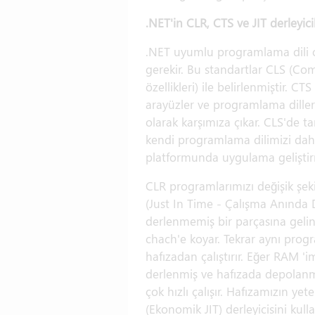
.NET'in CLR, CTS ve JIT derleyicil
.NET uyumlu programlama dili ol
gerekir. Bu standartlar CLS (Co
özellikleri) ile belirlenmiştir. 
arayüzler ve programlama dillerin
olarak karşımıza çıkar. CLS'de ta
kendi programlama dilimizi dahi g
platformunda uygulama geliştirm
CLR programlarımızı değişik şeki
(Just In Time - Çalışma Anında 
derlenmemiş bir parçasına geli
chach'e koyar. Tekrar aynı progr
hafızadan çalıştırır. Eğer RAM 
derlenmiş ve hafızada depolan
çok hızlı çalışır. Hafızamızın y
(Ekonomik JIT) derleyicisini kull