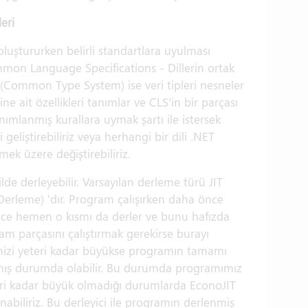
eri
uştururken belirli standartlara uyulması
mmon Language Specifications - Dillerin ortak
CTS (Common Type System) ise veri tipleri nesneler
e ait özellikleri tanımlar ve CLS'in bir parçası
nımlanmış kurallara uymak şartı ile istersek
eliştirebiliriz veya herhangi bir dili .NET
ek üzere değiştirebiliriz.
lde derleyebilir. Varsayılan derleme türü JIT
Derleme) 'dır. Program çalışırken daha önce
nce hemen o kısmı da derler ve bunu hafızda
am parçasını çalıştırmak gerekirse burayı
'imizi yeteri kadar büyükse programın tamamı
mış durumda olabilir. Bu durumda programımız
eteri kadar büyük olmadığı durumlarda EconoJIT
anabiliriz. Bu derleyici ile programın derlenmiş