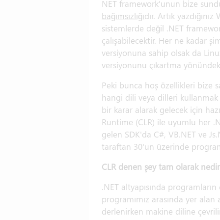
NET framework'unun bize sunduğ
bağımsızlığı
dır. Artık yazdığın
sistemlerde değil .NET framewo
çalışabilecektir. Her ne kadar ş
versiyonuna sahip olsak da Linux
versiyonunu çıkartma yönündeki
Peki bunca hoş özellikleri bize
hangi dili veya dilleri kullanm
bir karar alarak gelecek için 
Runtime (CLR) ile uyumlu her .NE
gelen SDK'da C#, VB.NET ve Js.
taraftan 30'un üzerinde programl
CLR denen şey tam olarak nedir
.NET altyapısında programların ç
programımız arasında yer alan 
derlenirken makine diline çevrili