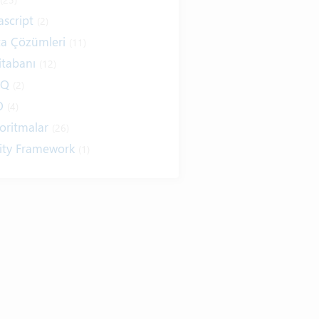
ascript
(2)
ta Çözümleri
(11)
itabanı
(12)
NQ
(2)
O
(4)
oritmalar
(26)
ity Framework
(1)
ernet
(19)
ım Kuralları
(1)
ıtımlar
(8)
sarım
(6)
ap / E-Kitap
(16)
r Telden
(13)
itim
(5)