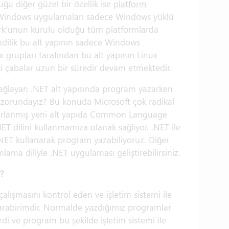
Tam
u diğer güzel bir özellik ise
platform
(1)
ız Windows uygulamaları sadece Windows yüklü
rk'unun kurulu olduğu tüm platformlarda
imdilik bu alt yapının sadece Windows
 grupları tarafından bu alt yapının Linux
 çabalar uzun bir süredir devam etmektedir.
 sağlayan .NET alt yapısında program yazarken
ak zorundayız? Bu konuda Microsoft çok radikal
hazırlanmış yeni alt yapıda Common Language
T dilini kullanmamıza olanak sağlıyor. .NET ile
NET kullanarak program yazabiliyoruz. Diğer
ama diliyle .NET uygulaması geliştirebilirsiniz.
?
alışmasını kontrol eden ve işletim sistemi ile
arabirimdir. Normalde yazdığımız programlar
rdi ve program bu şekilde işletim sistemi ile