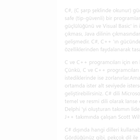
C#, (C şarp şeklinde okunur) g
safe (tip-güvenli) bir programl
güçlülüğünü ve Visual Basic' in is
çıkması, Java dilinin çıkmasınd
gelişmedir. C#, C++ 'ın gücünden
özelliklerinden faydalanarak tasa
C ve C++ programcıları için en 
Çünkü, C ve C++ programcıları ço
istediklerinde ise zorlanırlar.Am
ortamda ister alt seviyede iste
geliştirebilirsiniz. C# dili Micr
temel ve resmi dili olarak lanse e
Delphi 'yi oluşturan takımın lid
J++ takımında çalışan Scott Wilt
C# dışında hangi dilleri kullana
Gördüğünüz gibi, pekçok dil ile 