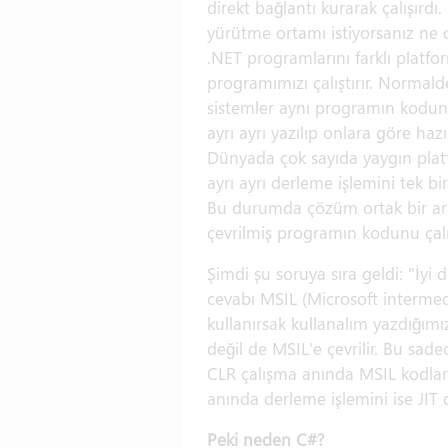
direkt bağlantı kurarak çalışırdı
yürütme ortamı istiyorsanız ne
.NET programlarını farklı platf
programımızı çalıştırır. Norma
sistemler aynı programın kodunu
ayrı ayrı yazılıp onlara göre haz
Dünyada çok sayıda yaygın plat
ayrı ayrı derleme işlemini tek b
Bu durumda çözüm ortak bir arad
çevrilmiş programın kodunu çalış
Şimdi şu soruya sıra geldi: "İyi
cevabı MSIL (Microsoft interme
kullanırsak kullanalım yazdığım
değil de MSIL'e çevrilir. Bu sad
CLR çalışma anında MSIL kodların
anında derleme işlemini ise JIT de
Peki neden C#?