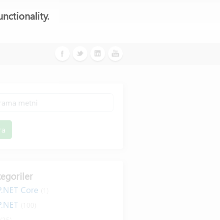
nctionality.
ra
egoriler
P.NET Core
(1)
P.NET
(100)
#
(25)