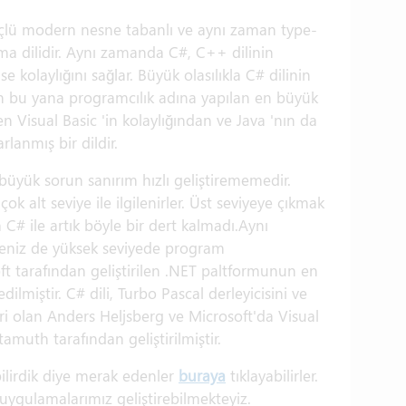
üçlü modern nesne tabanlı ve aynı zaman type-
ama dilidir. Aynı zamanda C#, C++ dilinin
e kolaylığını sağlar. Büyük olasılıkla C# dilinin
an bu yana programcılık adına yapılan en büyük
 Visual Basic 'in kolaylığından ve Java 'nın da
rlanmış bir dildir.
büyük sorun sanırım hızlı geliştirememedir.
k alt seviye ile ilgilenirler. Üst seviyeye çıkmak
a C# ile artık böyle bir dert kalmadı.Aynı
rseniz de yüksek seviyede program
osoft tarafından geliştirilen .NET paltformunun en
dilmiştir. C# dili, Turbo Pascal derleyicisini ve
eri olan Anders Heljsberg ve Microsoft'da Visual
amuth tarafından geliştirilmiştir.
bilirdik diye merak edenler
buraya
tıklayabilirler.
uygulamalarımız geliştirebilmekteyiz.