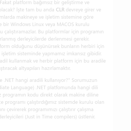
. Fakat platform bağımsız bir geliştirme ve
 olacak? İşte tam bu anda
CLR
devreye girer ve
ormlarda makineye ve işletim sistemine göre
lde bir Windows Linux veya MACOS kurulu
 çalıştıramazlar. Bu platformlar için programın
ırlanmış derleyicilerde derlenmesi gerekir.
form olduğunu düşünürsek bunların herbiri için
ir işletim sisteminde yapmamız imkansız gibidir.
il kullanmak ve herbir platform için bu aradile
tıracak altyapıları hazırlamaktır.
 de .NET hangi aradili kullanıyor?" Sorumuzun
diate Language) .NET platfomunda hangi dili
ız programın kodu direkt olarak makine diline
ece programı çalıştırdığımız sistemde kurulu olan
ı çevirerek programımızı çalıştırır çalışma
rleyicileri (Just in Time compilers) üstlenir.