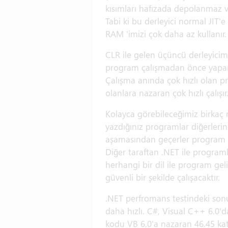
kısımları hafızada depolanmaz v
Tabi ki bu derleyici normal JIT'
RAM 'imizi çok daha az kullanır.
CLR ile gelen üçüncü derleyicimiz
program çalışmadan önce yapar 
Çalışma anında çok hızlı olan pr
olanlara nazaran çok hızlı çalışır
Kolayca görebileceğimiz birkaç
yazdığınız programlar diğerlerin
aşamasından geçerler program k
Diğer taraftan .NET ile progra
herhangi bir dil ile program ge
güvenli bir şekilde çalışacaktır.
.NET perfromans testindeki sonu
daha hızlı. C#, Visual C++ 6.0'd
kodu VB 6.0'a nazaran 46.45 kat d