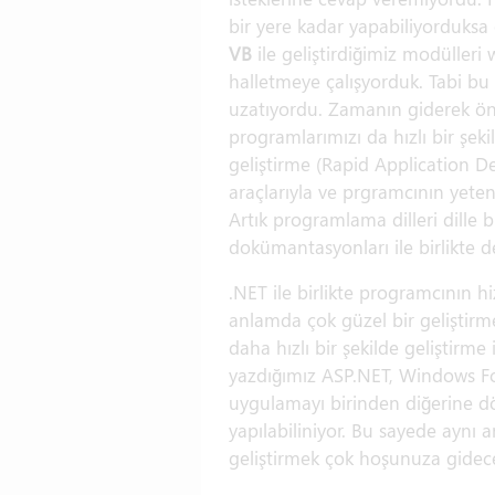
bir yere kadar yapabiliyorduksa 
VB
ile geliştirdiğimiz modüller
halletmeye çalışyorduk. Tabi bu
uzatıyordu. Zamanın giderek öne
programlarımızı da hızlı bir şek
geliştirme (Rapid Application
araçlarıyla ve prgramcının yete
Artık programlama dilleri dille 
dokümantasyonları ile birlikte de
.NET ile birlikte programcının 
anlamda çok güzel bir geliştir
daha hızlı bir şekilde geliştirm
yazdığımız ASP.NET, Windows For
uygulamayı birinden diğerine dö
yapılabiliniyor. Bu sayede ayn
geliştirmek çok hoşunuza gidecekt