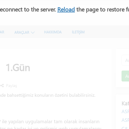
econnect to the server.
Reload
the page to restore fu
LAR
HAKKIMDA
İLETİŞİM
ARAÇLAR
1.Gün
A
Paylaş
e bahsettiğimiz konuların özetini bulabilirsiniz.
Kat
AS
AS
P
ile yapılan uygulamalar tam olarak insanların
Her ne kadar iyi ve gelişmiş web uygulamalarını
C