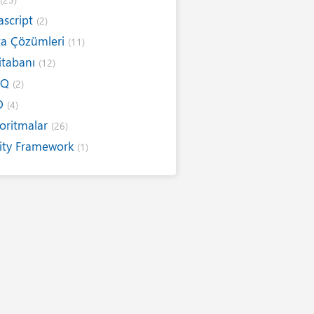
ascript
(2)
ta Çözümleri
(11)
itabanı
(12)
NQ
(2)
O
(4)
oritmalar
(26)
ity Framework
(1)
ernet
(19)
ım Kuralları
(1)
ıtımlar
(8)
sarım
(6)
ap / E-Kitap
(16)
r Telden
(13)
itim
(5)