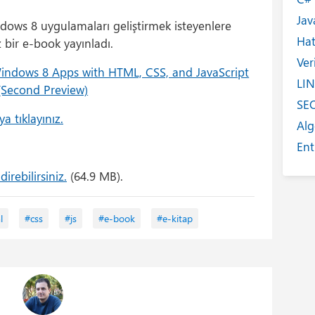
Jav
dows 8 uygulamaları geliştirmek isteyenlere
Ha
z bir e-book yayınladı.
Ver
LI
SE
a tıklayınız.
Alg
Ent
Int
irebilirsiniz.
(64.9 MB).
Yaz
Tan
l
#css
#js
#e-book
#e-kitap
Ta
Kit
He
Eğ