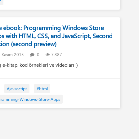
e
e ebook: Programming Windows Store
s with HTML, CSS, and JavaScript, Second
tion (second preview)
 Kasım 2013
0
7.387
ş e-kitap, kod örnekleri ve videoları :)
#javascript
#html
gramming-Windows-Store-Apps