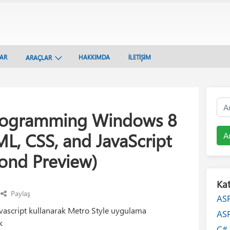
LAR
HAKKIMDA
İLETİŞİM
ARAÇLAR
Programming Windows 8
L, CSS, and JavaScript
A
ond Preview)
Kat
Paylaş
AS
vascript kullanarak Metro Style uygulama
AS
k
C