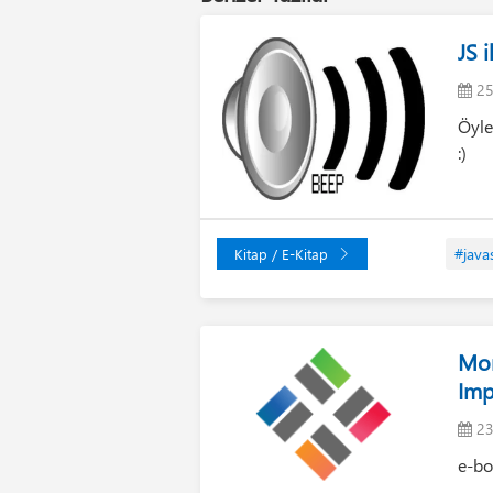
JS 
25
Öyle
:)
#java
Kitap / E-Kitap
Mor
Imp
23
e-bo