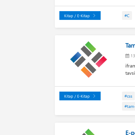
#C
Kitap / E-Kitap
Tam
13
ifra
tavs
#css
Kitap / E-Kitap
#tam
E-p