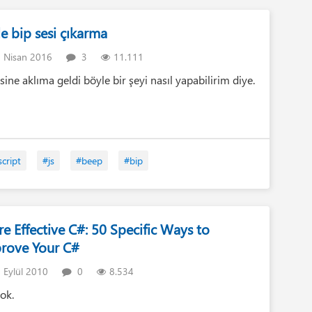
ile bip sesi çıkarma
 Nisan 2016
3
11.111
sine aklıma geldi böyle bir şeyi nasıl yapabilirim diye.
script
#js
#beep
#bip
e Effective C#: 50 Specific Ways to
rove Your C#
 Eylül 2010
0
8.534
ok.