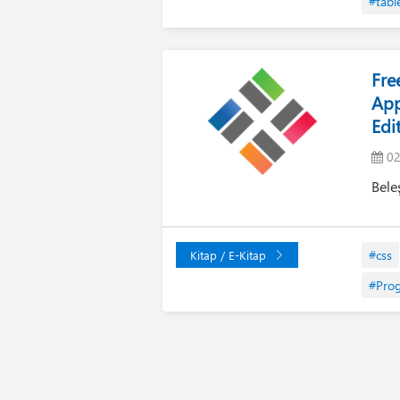
#tabl
Fre
App
Edi
02
Bele
#css
Kitap / E-Kitap
#Pro