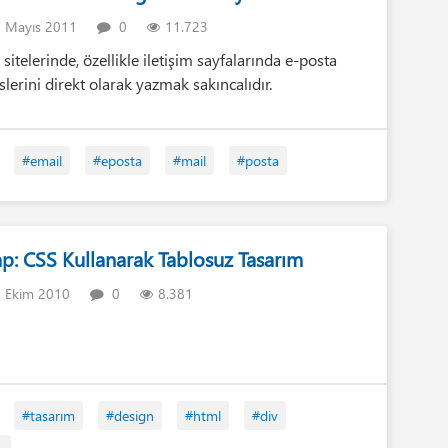
 Mayıs 2011
0
11.723
sitelerinde, özellikle iletişim sayfalarında e-posta
slerini direkt olarak yazmak sakıncalıdır.
#email
#eposta
#mail
#posta
ap: CSS Kullanarak Tablosuz Tasarım
 Ekim 2010
0
8.381
#tasarım
#design
#html
#div