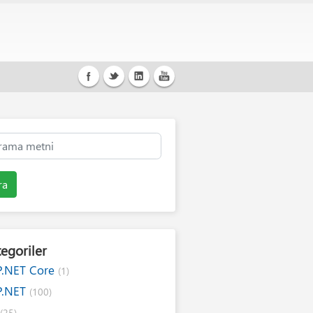
ra
egoriler
P.NET Core
(1)
P.NET
(100)
#
(25)