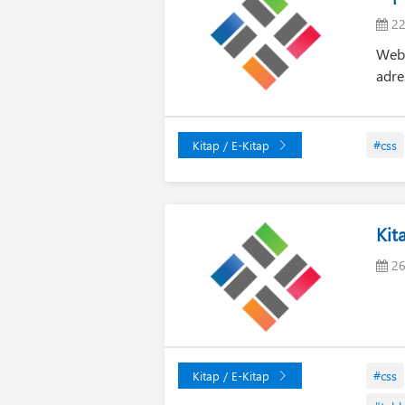
22
Web 
adre
#css
Kitap / E-Kitap
Kit
26
#css
Kitap / E-Kitap