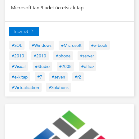
Microsoft'tan 9 adet ücretsiz kitap
Internet
#SQL
#Windows
#Microsoft
#e-book
#2010
#2010
#phone
#server
#Visual
#Studio
#2008
#office
#e-kitap
#7
#seven
#r2
#Virtualization
#Solutions