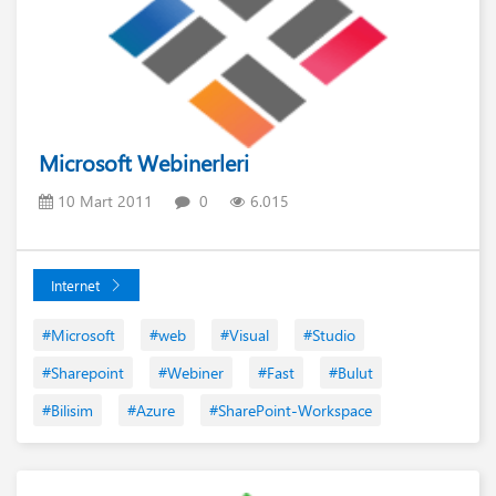
Microsoft Webinerleri
10 Mart 2011
0
6.015
Internet
#Microsoft
#web
#Visual
#Studio
#Sharepoint
#Webiner
#Fast
#Bulut
#Bilisim
#Azure
#SharePoint-Workspace