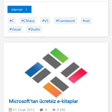
Internet
#C
#CSharp
#VS
#Framework
#net
#Visual
#Studio
Microsoft'tan ücretsiz e-kitaplar
01 Ocak 2012
0
9.396