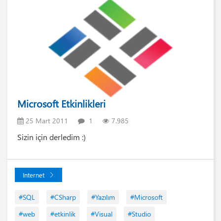
Microsoft Etkinlikleri
25 Mart 2011
1
7.985
Sizin için derledim :)
Internet
#SQL
#CSharp
#Yazılım
#Microsoft
#web
#etkinlik
#Visual
#Studio