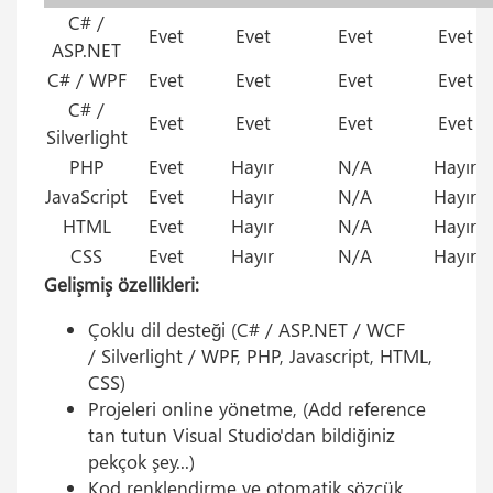
C# /
Evet
Evet
Evet
Evet
ASP.NET
C# / WPF
Evet
Evet
Evet
Evet
C# /
Evet
Evet
Evet
Evet
Silverlight
PHP
Evet
Hayır
N/A
Hayır
JavaScript
Evet
Hayır
N/A
Hayır
HTML
Evet
Hayır
N/A
Hayır
CSS
Evet
Hayır
N/A
Hayır
Gelişmiş özellikleri:
Çoklu dil desteği (C# / ASP.NET / WCF
/ Silverlight / WPF, PHP, Javascript, HTML,
CSS)
Projeleri online yönetme, (Add reference
tan tutun Visual Studio'dan bildiğiniz
pekçok şey...)
Kod renklendirme ve otomatik sözcük