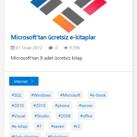
Microsoft'tan ücretsiz e-kitaplar
01 Ocak 2012
0
9.396
Microsoft'tan 9 adet ücretsiz kitap
Internet
#SQL
#Windows
#Microsoft
#e-book
#2010
#2010
#phone
#server
#Visual
#Studio
#2008
#office
#e-kitap
#7
#seven
#r2
#Virtualization
#Solutions