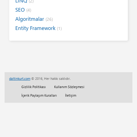
LINQ
(2)
SEO
(4)
Algoritmalar
(26)
Entity Framework
(1)
Internet
(19)
Yazım Kuralları
(1)
Tanıtımlar
(8)
Tasarım
(6)
Kitap / E-Kitap
(16)
daltinkurt.com
© 2016, Her hakkı saklıdır.
Her Telden
(13)
Gizlilik Politikası
Kullanım Sözleşmesi
Eğitim
(5)
İçerik Paylaşım Kuralları
İletişim
Tam Sürüm Websitesi Çalışmaları
(1)