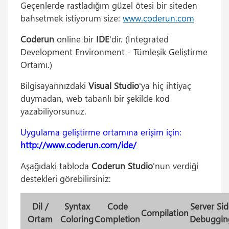
Geçenlerde rastladığım güzel ötesi bir siteden
bahsetmek istiyorum size:
www.coderun.com
Coderun
online bir
IDE
'dir. (Integrated
Development Environment - Tümleşik Geliştirme
Ortamı.)
Bilgisayarınızdaki
Visual Studio
'ya hiç ihtiyaç
duymadan, web tabanlı bir şekilde kod
yazabiliyorsunuz.
Uygulama geliştirme ortamına erişim için:
http://www.coderun.com/ide/
Aşağıdaki tabloda
Coderun Studio
'nun verdiği
destekleri görebilirsiniz:
Dil /
Syntax
Code
Server Sid
Compilation
Ortam
Coloring
Completion
Debuggin