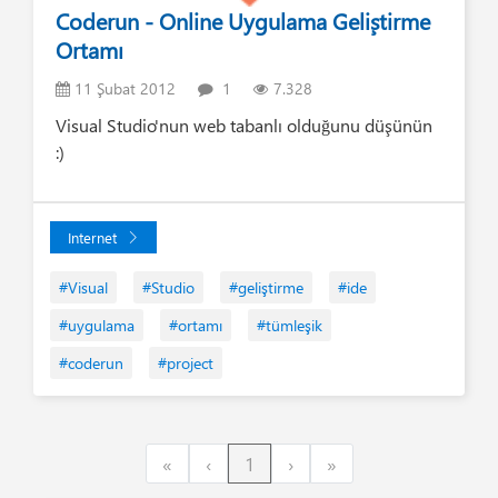
Coderun - Online Uygulama Geliştirme
Ortamı
11 Şubat 2012
1
7.328
Visual Studio'nun web tabanlı olduğunu düşünün
:)
Internet
#Visual
#Studio
#geliştirme
#ide
#uygulama
#ortamı
#tümleşik
#coderun
#project
First
Previous
Next
Last
«
‹
1
›
»