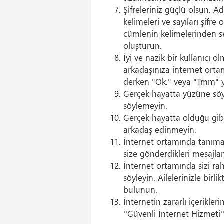
Şifreleriniz güçlü olsun. A
kelimeleri ve sayıları şifr
cümlenin kelimelerinden se
oluşturun.
İyi ve nazik bir kullanıcı 
arkadaşınıza internet ort
derken "Ok." veya "Tmm" 
Gerçek hayatta yüzüne söy
söylemeyin.
Gerçek hayatta olduğu gibi
arkadaş edinmeyin.
İnternet ortamında tanımad
size gönderdikleri mesajlar
İnternet ortamında sizi raha
söyleyin. Ailelerinizle bir
bulunun.
İnternetin zararlı içerikl
''Güvenli İnternet Hizmeti'