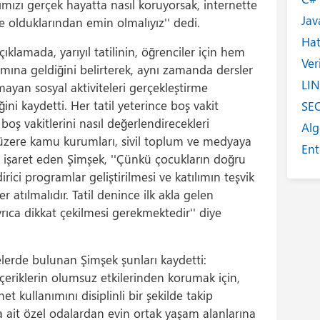
ımızı gerçek hayatta nasıl koruyorsak, internette
Jav
 olduklarından emin olmalıyız'' dedi.
Ha
klamada, yarıyıl tatilinin, öğrenciler için hem
Ver
na geldiğini belirterek, aynı zamanda dersler
LI
amayan sosyal aktiviteleri gerçekleştirme
ni kaydetti. Her tatil yeterince boş vakit
SE
boş vakitlerini nasıl değerlendirecekleri
Alg
üzere kamu kurumları, sivil toplum ve medyaya
Ent
 işaret eden Şimşek, ''Çünkü çocukların doğru
Int
irici programlar geliştirilmesi ve katılımın teşvik
Yaz
 atılmalıdır. Tatil denince ilk akla gelen
rıca dikkat çekilmesi gerekmektedir'' diye
Tan
Ta
Kit
elerde bulunan Şimşek şunları kaydetti:
 içeriklerin olumsuz etkilerinden korumak için,
He
t kullanımını disiplinli bir şekilde takip
Eğ
ra ait özel odalardan evin ortak yaşam alanlarına