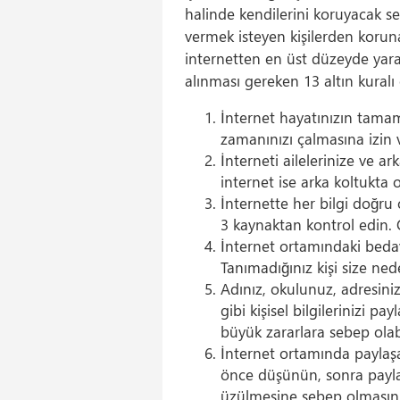
halinde kendilerini koruyacak se
vermek isteyen kişilerden koruna
internetten en üst düzeyde yarar 
alınması gereken 13 altın kuralı 
İnternet hayatınızın tamamı
zamanınızı çalmasına izin 
İnterneti ailelerinize ve ar
internet ise arka koltukta 
İnternette her bilgi doğru o
3 kaynaktan kontrol edin. Ö
İnternet ortamındaki bedava
Tanımadığınız kişi size nede
Adınız, okulunuz, adresiniz
gibi kişisel bilgilerinizi p
büyük zararlara sebep olabi
İnternet ortamında paylaşac
önce düşünün, sonra paylaşı
üzülmesine sebep olmasın