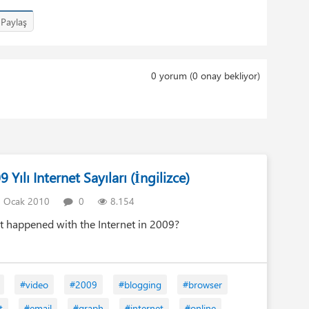
Paylaş
0
yorum (
0
onay bekliyor)
 Yılı Internet Sayıları (İngilizce)
 Ocak 2010
0
8.154
 happened with the Internet in 2009?
#video
#2009
#blogging
#browser
t
#email
#graph
#internet
#online