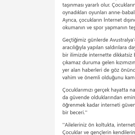
taşınması yararlı olur. Çocukları
oynadıkları oyunları anne-babalar
Ayrıca, çocukların İnternet dışın
okumanın ve spor yapmanın teşvi
Geçtiğimiz günlerde Avustralya'
aracılığıyla yapılan saldırılara d
bir ilimizde internette dikkatsiz
çıkamaz duruma gelen kızımızın 
yer alan haberleri de göz ön
vahim ve önemli olduğunu kamu
Çocuklarımızı gerçek hayatta na
da güvende olduklarından emin 
öğrenmek kadar interneti güven
bir beceri.''
''Aileleriniz ön koltukta, interne
Çocuklar ve gençlerin kendilerini