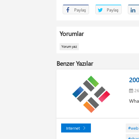
Paylaş
Paylaş
Yorumlar
Yorum yaz
Benzer Yazılar
2009
26
What
#web
Internet
#char