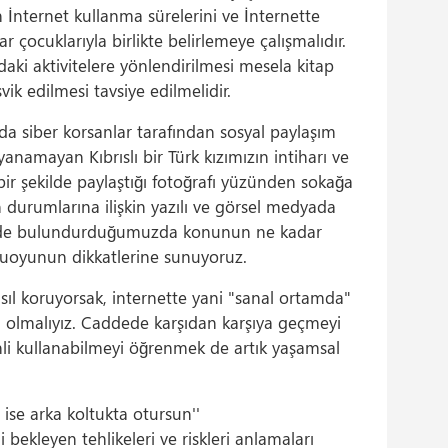
Tam
n İnternet kullanma sürelerini ve İnternette
(1)
 çocuklarıyla birlikte belirlemeye çalışmalıdır.
daki aktivitelere yönlendirilmesi mesela kitap
k edilmesi tavsiye edilmelidir.
da siber korsanlar tarafından sosyal paylaşım
ayanamayan Kıbrıslı bir Türk kızımızın intiharı ve
 bir şekilde paylaştığı fotoğrafı yüzünden sokağa
durumlarına ilişkin yazılı ve görsel medyada
ünde bulundurduğumuzda konunun ne kadar
oyunun dikkatlerine sunuyoruz.
sıl koruyorsak, internette yani "sanal ortamda"
olmalıyız. Caddede karşıdan karşıya geçmeyi
li kullanabilmeyi öğrenmek de artık yaşamsal
t ise arka koltukta otursun''
 bekleyen tehlikeleri ve riskleri anlamaları