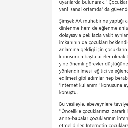
uyarılarda bulunarak, ''Çocuklar
yani 'sanal ortamda' da güvende
Şimşek AA muhabirine yaptığı açı
dinlenme hem de eğlenme anlamı
dolayısıyla pek fazla vakit ayrıl
imkanının da çocukları beklendiği
anlamına geldiği için çocukların 
konusunda başta aileler olmak 
yine önemli görevler düştüğüne
yönlendirilmesi, eğitici ve eğlend
edilmesi gibi adımlar hep beraber
'İnternet kullanımı' konusuna ay
konuştu.
Bu vesileyle, ebeveynlere tavsiy
''Öncelikle çocuklarımızı zararlı
anne-babalar çocuklarının interne
etmelidirler. İnternetin çocukla