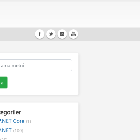
ra
egoriler
P.NET Core
(1)
P.NET
(100)
#
(25)