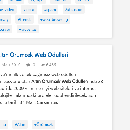
ne-video
#social
#spam
#statistics
mary
#trends
#web-browsing
erver
#websites
Altın Örümcek Web Ödülleri
 Mart 2010
0
6.435
iye'nin ilk ve tek bağımsız web ödülleri
nizasyonu olan
Altın Örümcek Web Ödüller
i'nde 33
goride 2009 yılının en iyi web siteleri ve internet
olojileri alanındaki projeler ödüllendirilecek. Son
uru tarihi 31 Mart Çarşamba.
şma
#Altın
#Örümcek