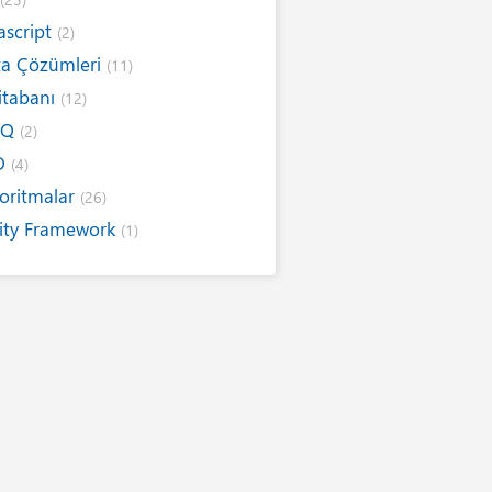
ascript
(2)
ta Çözümleri
(11)
itabanı
(12)
NQ
(2)
O
(4)
oritmalar
(26)
ity Framework
(1)
ernet
(19)
ım Kuralları
(1)
ıtımlar
(8)
sarım
(6)
ap / E-Kitap
(16)
r Telden
(13)
itim
(5)