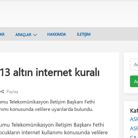
LAR
HAKKIMDA
İLETİŞİM
ARAÇLAR
13 altın internet kuralı
A
Paylaş
urumu Telekomünikasyon İletişim Başkanı Fethi
anımı konusunda velilere uyarılarda bulundu.
Kat
AS
Kurumu Telekomünikasyon İletişim Başkanı Fethi
AS
a çocukların internet kullanımı konusunda velilere
C