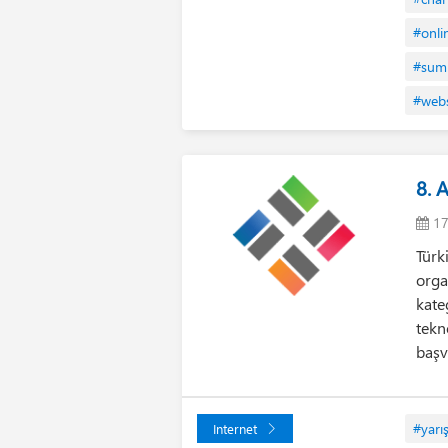
#onli
#sum
#webs
8. 
17
Türk
orga
kate
tekn
başv
#yarı
Internet