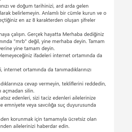
dınızı ve doğum tarihinizi, ard arda gelen
e olarak belirlemeyin. Anlamlı bir cümle kurun ve o
çtiğiniz en az 8 karakterden oluşan şifreler
olmaya çalışın. Gerçek hayatta Merhaba dediğiniz
amında "mrb" değil, yine merhaba deyin. Tamam
yerine yine tamam deyin.
lemeyeceğiniz ifadeleri internet ortamında da
, internet ortamında da tanımadıklarınızı
ıklarınıza cevap vermeyin, tekliflerini reddedin,
ı açmadan silin.
tsız edenleri, sizi taciz edenleri ailelerinize
likte emniyete veya savcılığa suç duyurusunda
erinden korunmak için tamamıyla ücretsiz olan
'nden ailelerinizi haberdar edin.