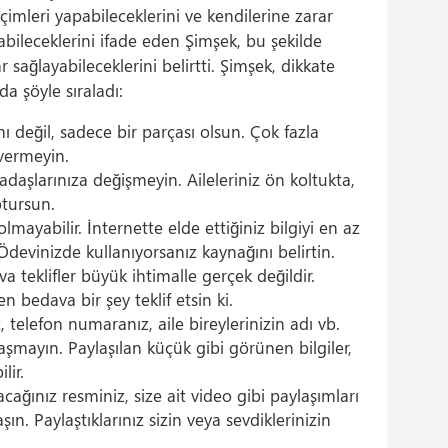
çimleri yapabileceklerini ve kendilerine zarar
bileceklerini ifade eden Şimşek, bu şekilde
sağlayabileceklerini belirtti. Şimşek, dikkate
da şöyle sıraladı:
 değil, sadece bir parçası olsun. Çok fazla
vermeyin.
kadaşlarınıza değişmeyin. Aileleriniz ön koltukta,
otursun.
lmayabilir. İnternette elde ettiğiniz bilgiyi en az
devinizde kullanıyorsanız kaynağını belirtin.
 teklifler büyük ihtimalle gerçek değildir.
n bedava bir şey teklif etsin ki.
, telefon numaranız, aile bireylerinizin adı vb.
aylaşmayın. Paylaşılan küçük gibi görünen bilgiler,
lir.
ağınız resminiz, size ait video gibi paylaşımları
n. Paylaştıklarınız sizin veya sevdiklerinizin
.