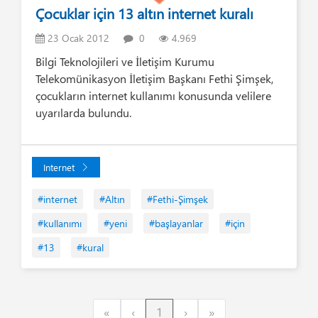
Çocuklar için 13 altın internet kuralı
23 Ocak 2012
0
4.969
Bilgi Teknolojileri ve İletişim Kurumu
Telekomünikasyon İletişim Başkanı Fethi Şimşek,
çocukların internet kullanımı konusunda velilere
uyarılarda bulundu.
Internet
#internet
#Altın
#Fethi-Şimşek
#kullanımı
#yeni
#başlayanlar
#için
#13
#kural
First
Previous
Next
Last
«
‹
1
›
»