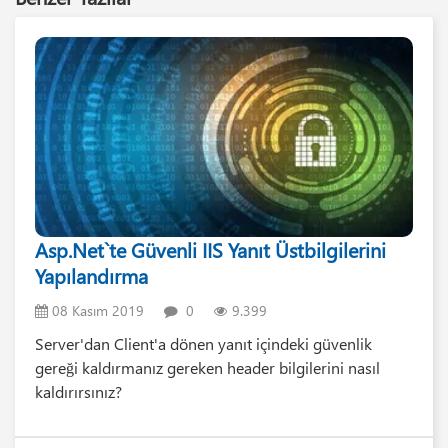
Asp.Net`te Güvenli IIS Yanıt Üstbilgilerini
Yapılandırma
08 Kasım 2019
0
9.399
Server'dan Client'a dönen yanıt içindeki güvenlik
gereği kaldırmanız gereken header bilgilerini nasıl
kaldırırsınız?