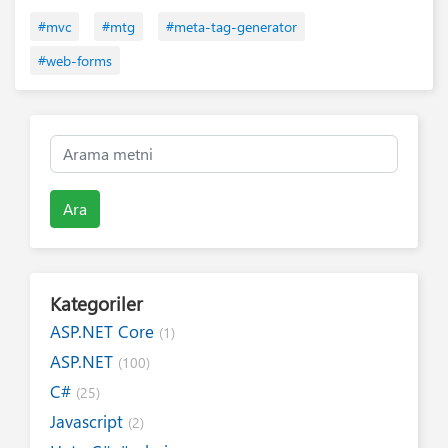
#mvc
#mtg
#meta-tag-generator
#web-forms
Ara
Kategoriler
ASP.NET Core
(1)
ASP.NET
(100)
C#
(25)
Javascript
(2)