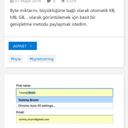
01 Mayıs 2018
0
5.539
Byte miktarını, büyüklüğüne bağlı olarak otomatik KB,
MB, GB, .. olarak görüntülemek için basit bir
genişletme metodu paylaşmak istedim.
ASP.NET
#byte
#bytetostring