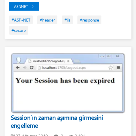
ASP.NET
#ASP-NET
#header
#iis
#response
#secure
Session`ın zaman aşımına girmesini
engelleme
27 Ağustos 2019
0
9.191