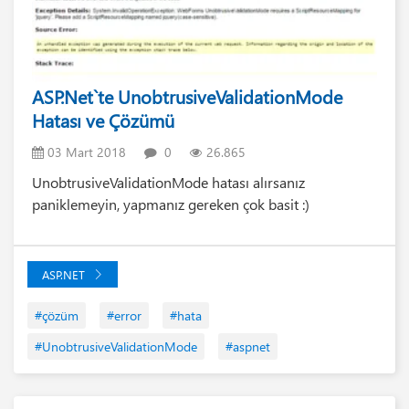
ASP.Net`te UnobtrusiveValidationMode
Hatası ve Çözümü
03 Mart 2018
0
26.865
UnobtrusiveValidationMode hatası alırsanız
paniklemeyin, yapmanız gereken çok basit :)
ASP.NET
#çözüm
#error
#hata
#UnobtrusiveValidationMode
#aspnet