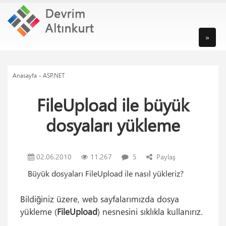
»
Anasayfa
»
ASP.NET
FileUpload ile büyük
dosyaları yükleme
02.06.2010
11.267
5
Paylaş
Büyük dosyaları FileUpload ile nasıl yükleriz?
Bildiğiniz üzere, web sayfalarımızda dosya
yükleme (
FileUpload
) nesnesini sıklıkla kullanırız.