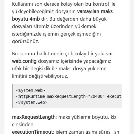
Kullanımı son derece kolay olan bu kontrol ile
yükleyebileceğimiz dosyanın
varsayılan maks.
boyutu 4mb
dir. Bu değerden daha büyük
dosyaları sitemiz üzerinden yüklemek
istediğimizde işlemin gerçekleşmediğini
görürsünüz.
Bu sorunu halletmenin çok kolay bir yolu var.
web.config
dosyamız içerisinde yapacağımız
ufak bir değişiklik ile maks. dosya yükleme
limitini değiştirebiliyoruz.
<system.web>

<httpRuntime maxRequestLength="20480" executionTim
maxRequestLength
: maks yükleme boyutu, kb
cinsinden.
executionTimeout
: işlem zaman aşımı süresi, sn