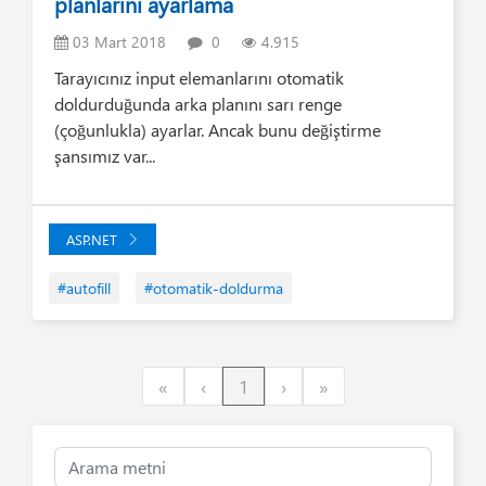
planlarını ayarlama
03 Mart 2018
0
4.915
Tarayıcınız input elemanlarını otomatik
doldurduğunda arka planını sarı renge
(çoğunlukla) ayarlar. Ancak bunu değiştirme
şansımız var...
ASP.NET
#autofill
#otomatik-doldurma
First
Previous
Next
Last
«
‹
1
›
»