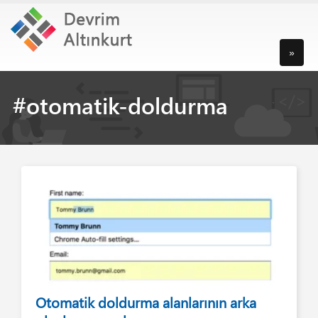
»
#otomatik-doldurma
Otomatik doldurma alanlarının arka