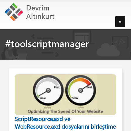
»
#toolscriptmanager
ScriptResource.axd ve
WebResource.axd dosyalarını birleştime