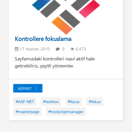
Kontrollere fokuslama
17 Haziran 2010
0
6.473
Sayfamızdaki kontrolleri nasıl aktif hale
getirebiliriz, çeşitli yöntemler.
ASP.NET
#ASP-NET
#textbox
#focus
#fokus
#masterpage
#toolscriptmanager