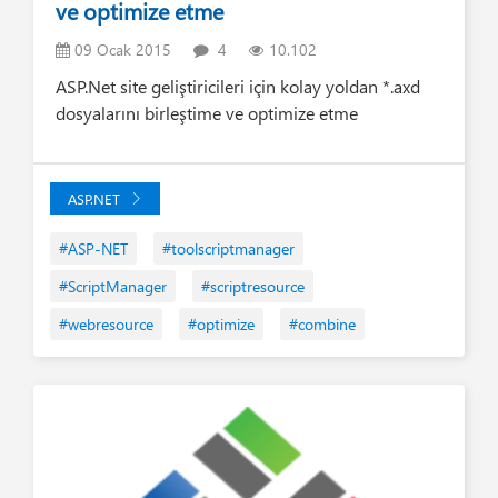
ve optimize etme
09 Ocak 2015
4
10.102
ASP.Net site geliştiricileri için kolay yoldan *.axd
dosyalarını birleştime ve optimize etme
ASP.NET
#ASP-NET
#toolscriptmanager
#ScriptManager
#scriptresource
#webresource
#optimize
#combine