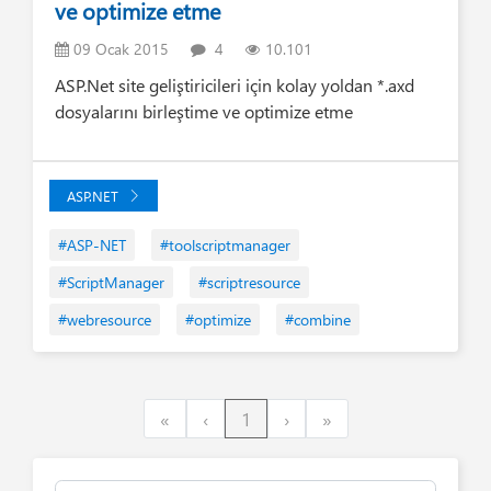
ve optimize etme
09 Ocak 2015
4
10.101
ASP.Net site geliştiricileri için kolay yoldan *.axd
dosyalarını birleştime ve optimize etme
ASP.NET
#ASP-NET
#toolscriptmanager
#ScriptManager
#scriptresource
#webresource
#optimize
#combine
First
Previous
Next
Last
«
‹
1
›
»