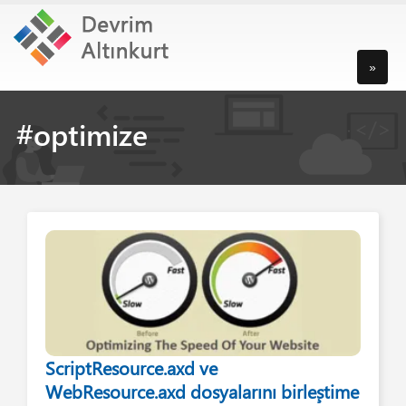
»
#optimize
ScriptResource.axd ve
WebResource.axd dosyalarını birleştime