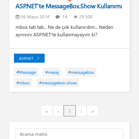
ASP.NET'te MessageBox.Show Kullanımı
06 Mayıs 2014
14
29.508
mbox tab tab... Ne de çok kullanırdım... Neden
aynısını ASP.NET'te kullanmayayım ki?
ASP.NET
#Message
#mesaj
#messagebox
#mbox
#messagebox-show
First
Previous
Next
Last
«
‹
1
›
»