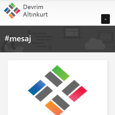
»
#mesaj