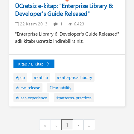
ÜCretsiz e-kitap: "Enterprise Library 6:
Developer's Guide Released"
22 Kasım 2013
1
6.423
"Enterprise Library 6: Developer's Guide Released"
adlı kitabı ücretsiz indirebilirsiniz.
Kitap / E-Kitap
#p-p
#EntLib
#Enterprise-Library
#new-release
#learnability
#user-experience
#patterns-practices
First
Previous
Next
Last
«
‹
1
›
»