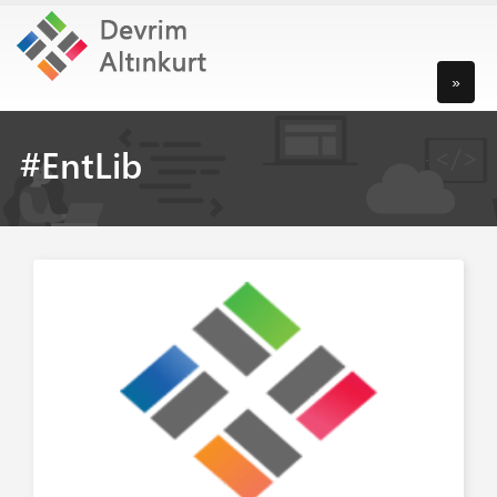
»
#EntLib