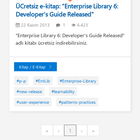
ÜCretsiz e-kitap: "Enterprise Library 6:
Developer's Guide Released"
22 Kasım 2013
1
6.423
"Enterprise Library 6: Developer's Guide Released"
adlı kitabı ücretsiz indirebilirsiniz.
Kitap / E-Kitap
#p-p
#EntLib
#Enterprise-Library
#new-release
#learnability
#user-experience
#patterns-practices
First
Previous
Next
Last
«
‹
1
›
»