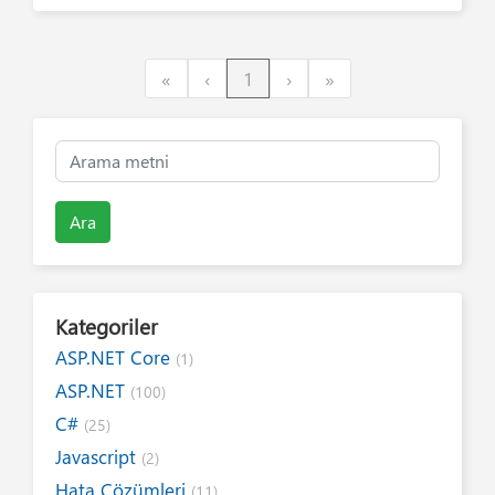
First
Previous
Next
Last
«
‹
1
›
»
Ara
Kategoriler
ASP.NET Core
(1)
ASP.NET
(100)
C#
(25)
Javascript
(2)
Hata Çözümleri
(11)