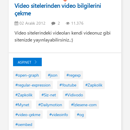
Video sitelerinden video bilgilerini
çekme
02 Aralık 2012
2
11.376
Video sitelerindeki videoları kendi videonuz gibi
sitenizde yayınlayabilirsiniz..:)
ASP.NET
#open-graph
#json
#regexp
#regular-expression
#Youtube
#Zapkolik
#Zapkolik
#Siz-net
#Vidivodo
#Mynet
#Dailymotion
#İzlesene-com
#video-çekme
#videoinfo
#og
#oembed