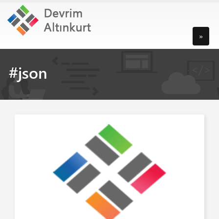
»
#json