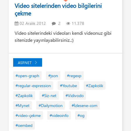
Video sitelerinden video bilgilerini
çekme
02 Aralık 2012
2
11.378
Video sitelerindeki videoları kendi videonuz gibi
sitenizde yayınlayabilirsiniz..:)
ASP.NET
#open-graph
#json
#regexp
#regular-expression
#Youtube
#Zapkolik
#Zapkolik
#Siz-net
#Vidivodo
#Mynet
#Dailymotion
#İzlesene-com
#video-çekme
#videoinfo
#og
#oembed