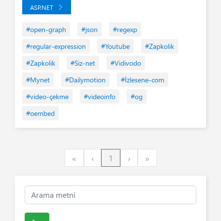
ASP.NET
#open-graph
#json
#regexp
#regular-expression
#Youtube
#Zapkolik
#Zapkolik
#Siz-net
#Vidivodo
#Mynet
#Dailymotion
#İzlesene-com
#video-çekme
#videoinfo
#og
#oembed
First
Previous
Next
Last
«
‹
1
›
»