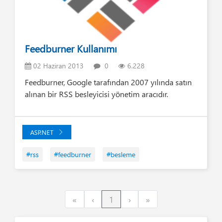
Feedburner Kullanımı
02 Haziran 2013
0
6.228
Feedburner, Google tarafından 2007 yılında satın
alınan bir RSS besleyicisi yönetim aracıdır.
ASP.NET
#rss
#feedburner
#besleme
First
Previous
Next
Last
«
‹
1
›
»