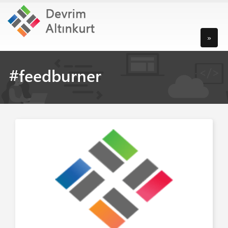
»
#feedburner