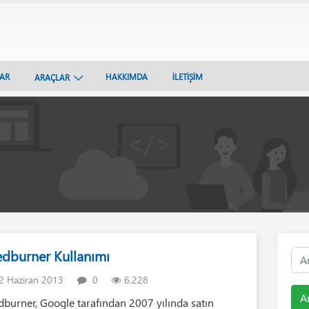
LAR
HAKKIMDA
İLETİŞİM
ARAÇLAR
edburner Kullanımı
2 Haziran 2013
0
6.228
A
dburner, Google tarafından 2007 yılında satın