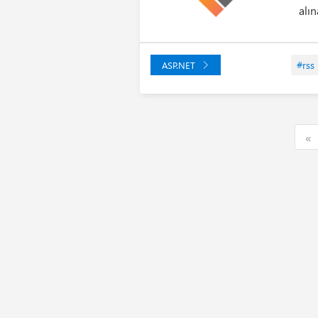
alın
#rss
ASP.NET
F
«