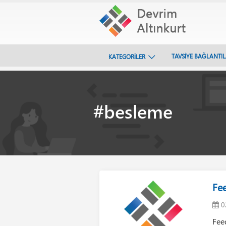
TAVSİYE BAĞLANTI
KATEGORİLER
#besleme
Fe
0
Fee