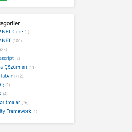
egoriler
P.NET Core
(1)
P.NET
(100)
#
(25)
ascript
(2)
ta Çözümleri
(11)
itabanı
(12)
NQ
(2)
O
(4)
oritmalar
(26)
ity Framework
(1)
ernet
(19)
ım Kuralları
(1)