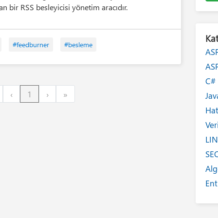
an bir RSS besleyicisi yönetim aracıdır.
Kat
#feedburner
#besleme
AS
AS
C
irst
Previous
Next
Last
‹
1
›
»
Jav
Ha
Ver
LI
SE
Alg
Ent
Int
Yaz