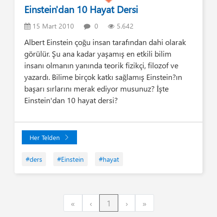
Einstein'dan 10 Hayat Dersi
15 Mart 2010
0
5.642
Albert Einstein çoğu insan tarafından dahi olarak
görülür. Şu ana kadar yaşamış en etkili bilim
insanı olmanın yanında teorik fizikçi, filozof ve
yazardı. Bilime birçok katkı sağlamış Einstein?ın
başarı sırlarını merak ediyor musunuz? İşte
Einstein'dan 10 hayat dersi?
Her Telden
#ders
#Einstein
#hayat
First
Previous
Next
Last
«
‹
1
›
»