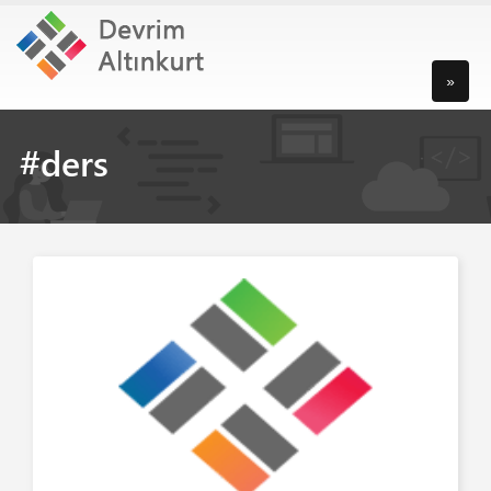
»
#ders