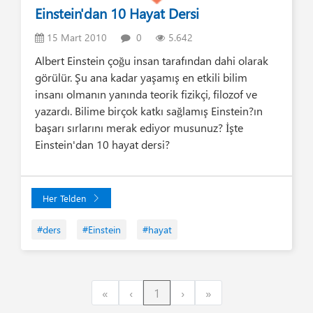
Einstein'dan 10 Hayat Dersi
15 Mart 2010
0
5.642
Albert Einstein çoğu insan tarafından dahi olarak
görülür. Şu ana kadar yaşamış en etkili bilim
insanı olmanın yanında teorik fizikçi, filozof ve
yazardı. Bilime birçok katkı sağlamış Einstein?ın
başarı sırlarını merak ediyor musunuz? İşte
Einstein'dan 10 hayat dersi?
Her Telden
#ders
#Einstein
#hayat
First
Previous
Next
Last
«
‹
1
›
»