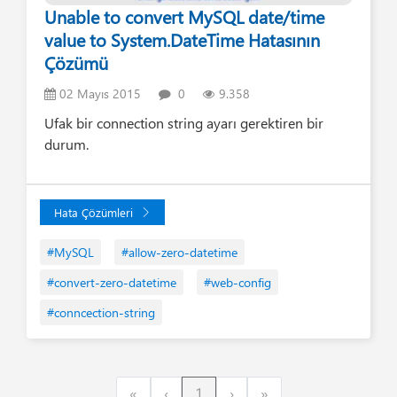
Unable to convert MySQL date/time
value to System.DateTime Hatasının
Çözümü
02 Mayıs 2015
0
9.358
Ufak bir connection string ayarı gerektiren bir
durum.
Hata Çözümleri
#MySQL
#allow-zero-datetime
#convert-zero-datetime
#web-config
#conncection-string
First
Previous
Next
Last
«
‹
1
›
»