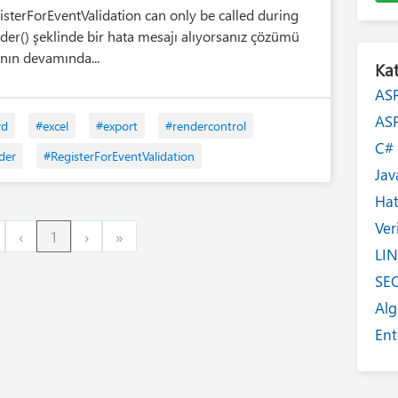
isterForEventValidation can only be called during
der() şeklinde bir hata mesajı alıyorsanız çözümü
ının devamında...
Kat
AS
AS
rd
#excel
#export
#rendercontrol
C
der
#RegisterForEventValidation
Jav
Ha
Ver
irst
Previous
Next
Last
‹
1
›
»
LI
SE
Alg
Ent
Int
Yaz