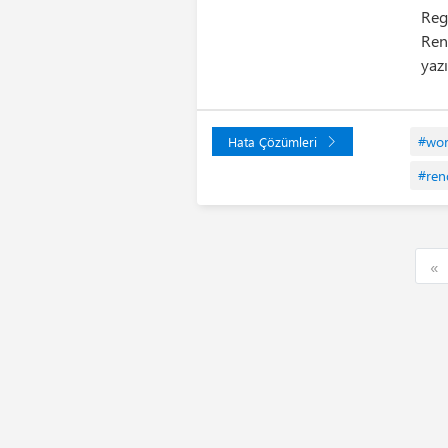
Reg
Ren
yaz
#wo
Hata Çözümleri
#ren
F
«