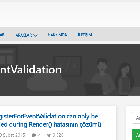
LAR
HAKKIMDA
İLETİŞİM
ARAÇLAR
ntValidation
gisterForEventValidation can only be
lled during Render() hatasının çözümü
A
0 Şubat 2015
4
9.520