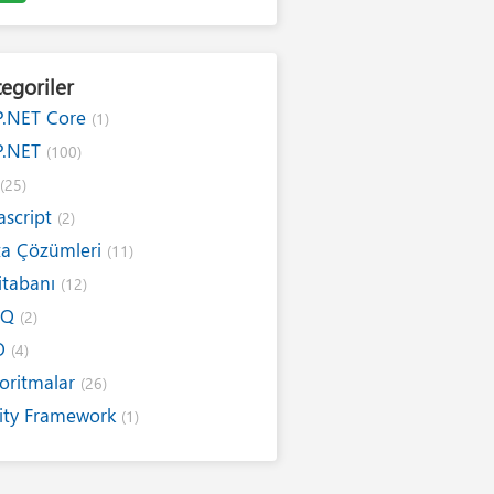
egoriler
P.NET Core
(1)
P.NET
(100)
#
(25)
ascript
(2)
ta Çözümleri
(11)
itabanı
(12)
NQ
(2)
O
(4)
oritmalar
(26)
ity Framework
(1)
ernet
(19)
ım Kuralları
(1)