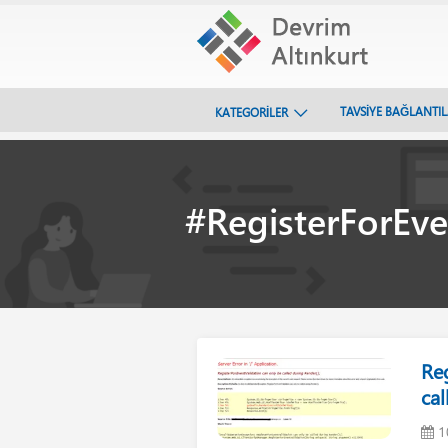
TAVSİYE BAĞLANTI
KATEGORİLER
#RegisterForEve
Re
ca
1