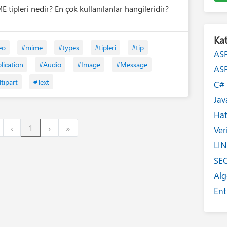
E tipleri nedir? En çok kullanılanlar hangileridir?
Kat
eo
#mime
#types
#tipleri
#tip
AS
lication
#Audio
#Image
#Message
AS
tipart
#Text
C
Jav
Ha
irst
Previous
Next
Last
‹
1
›
»
Ver
LI
SE
Alg
Ent
Int
Yaz