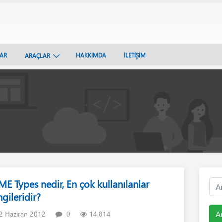
LAR
HAKKIMDA
İLETİŞİM
ARAÇLAR
E Types nedir, En çok kullanılanlar
gileridir?
A
2 Haziran 2012
0
14.814