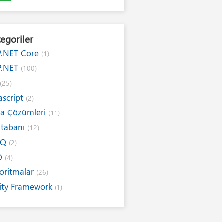
egoriler
P.NET Core
(1)
P.NET
(100)
#
(25)
ascript
(2)
ta Çözümleri
(11)
itabanı
(12)
NQ
(2)
O
(4)
oritmalar
(26)
ity Framework
(1)
ernet
(19)
ım Kuralları
(1)