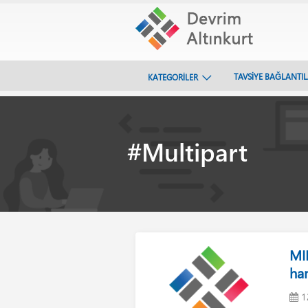
TAVSİYE BAĞLANTI
KATEGORİLER
#Multipart
MIM
han
1