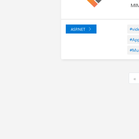
MIM
#vid
ASP.NET
#App
#Mul
F
«