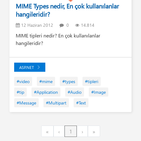
MIME Types nedir, En çok kullanılanlar
hangileridir?
12 Haziran 2012
0
14.814
MIME tipleri nedir? En çok kullanılanlar
hangileridir?
ASP.NET
#video
#mime
#types
#tipleri
#tip
#Application
#Audio
#Image
#Message
#Multipart
#Text
First
Previous
Next
Last
«
‹
1
›
»